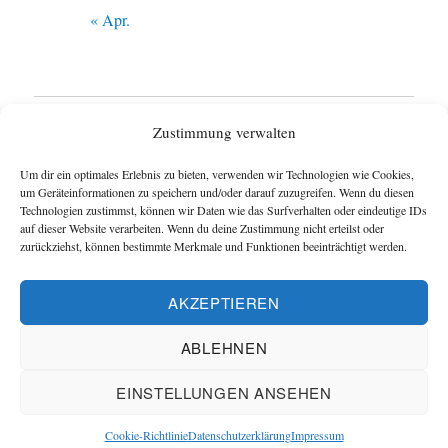
« Apr.
Startseite
Zustimmung verwalten
Untermen
Wie funktioniert das Blog ?
Um dir ein optimales Erlebnis zu bieten, verwenden wir Technologien wie Cookies,
anzeigen
um Geräteinformationen zu speichern und/oder darauf zuzugreifen. Wenn du diesen
Technologien zustimmst, können wir Daten wie das Surfverhalten oder eindeutige IDs
Impressum
auf dieser Website verarbeiten. Wenn du deine Zustimmung nicht erteilst oder
zurückziehst, können bestimmte Merkmale und Funktionen beeinträchtigt werden.
Datenschutzerklärung
AKZEPTIEREN
Cookie-Richtlinie (EU)
ABLEHNEN
Blog und Homepage der Schachfreunde Hannover
EINSTELLUNGEN ANSEHEN
Datenschutzerklärung
Mit Stolz präsentiert von Schachverein
Hannover
Cookie-Richtlinie
Datenschutzerklärung
Impressum