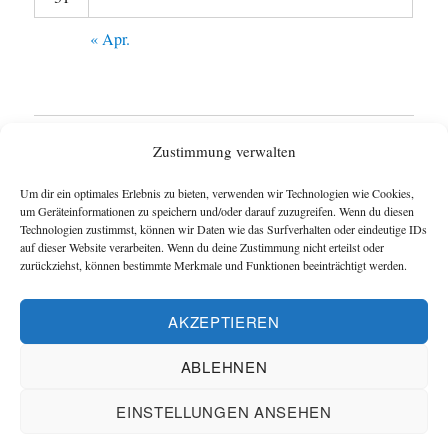
« Apr.
Startseite
Zustimmung verwalten
Untermen
Wie funktioniert das Blog ?
Um dir ein optimales Erlebnis zu bieten, verwenden wir Technologien wie Cookies,
anzeigen
um Geräteinformationen zu speichern und/oder darauf zuzugreifen. Wenn du diesen
Technologien zustimmst, können wir Daten wie das Surfverhalten oder eindeutige IDs
Impressum
auf dieser Website verarbeiten. Wenn du deine Zustimmung nicht erteilst oder
zurückziehst, können bestimmte Merkmale und Funktionen beeinträchtigt werden.
Datenschutzerklärung
AKZEPTIEREN
Cookie-Richtlinie (EU)
ABLEHNEN
Blog und Homepage der Schachfreunde Hannover
EINSTELLUNGEN ANSEHEN
Datenschutzerklärung
Mit Stolz präsentiert von Schachverein
Hannover