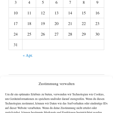
3
4
5
6
7
8
9
10
11
12
13
14
15
16
17
18
19
20
21
22
23
24
25
26
27
28
29
30
31
« Apr.
Startseite
Zustimmung verwalten
Untermen
Wie funktioniert das Blog ?
Um dir ein optimales Erlebnis zu bieten, verwenden wir Technologien wie Cookies,
anzeigen
um Geräteinformationen zu speichern und/oder darauf zuzugreifen. Wenn du diesen
Technologien zustimmst, können wir Daten wie das Surfverhalten oder eindeutige IDs
Impressum
auf dieser Website verarbeiten. Wenn du deine Zustimmung nicht erteilst oder
zurückziehst, können bestimmte Merkmale und Funktionen beeinträchtigt werden.