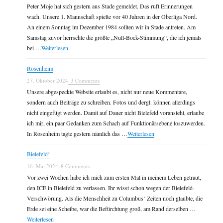
Peter Moje hat sich gestern aus Stade gemeldet. Das ruft Erinnerungen
wach. Unsere 1. Mannschaft spielte vor 40 Jahren in der Oberliga Nord.
An einem Sonntag im Dezember 1984 sollten wir in Stade antreten. Am
Samstag zuvor herrschte die größte „Null-Bock-Stimmung“, die ich jemals
bei …
Weiterlesen
Rosenheim
27. Oktober 2024
3 Comments
Unsere abgespeckte Website erlaubt es, nicht nur neue Kommentare,
sondern auch Beiträge zu schreiben. Fotos und dergl. können allerdings
nicht eingefügt werden. Damit auf Dauer nicht Bielefeld voransteht, erlaube
ich mir, ein paar Gedanken zum Schach auf Funktionärsebene loszuwerden.
In Rosenheim tagte gestern nämlich das …
Weiterlesen
Bielefeld!
16. Mai 2024
8 Comments
Vor zwei Wochen habe ich mich zum ersten Mal in meinem Leben getraut,
den ICE in Bielefeld zu verlassen. Ihr wisst schon wegen der Bielefeld-
Verschwörung. Als die Menschheit zu Columbus‘ Zeiten noch glaubte, die
Erde sei eine Scheibe, war die Befürchtung groß, am Rand derselben …
Weiterlesen