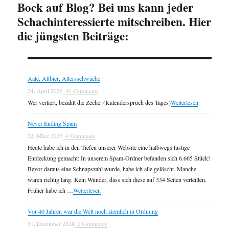
Bock auf Blog? Bei uns kann jeder
Schachinteressierte mitschreiben. Hier
die jüngsten Beiträge:
Aale, Altbier, Altersschwäche
24. April 2025
31 Comments
Wer verliert, bezahlt die Zeche. (Kalenderspruch des Tages)
Weiterlesen
Never Ending Spam
22. März 2025
4 Comments
Heute habe ich in den Tiefen unserer Website eine halbwegs lustige
Entdeckung gemacht: In unserem Spam-Ordner befanden sich 6.665 Stück!
Bevor daraus eine Schnapszahl wurde, habe ich alle gelöscht. Manche
waren richtig lang. Kein Wunder, dass sich diese auf 334 Seiten verteilten.
Früher habe ich …
Weiterlesen
Vor 40 Jahren war die Welt noch ziemlich in Ordnung
31. Dezember 2024
2 Comments