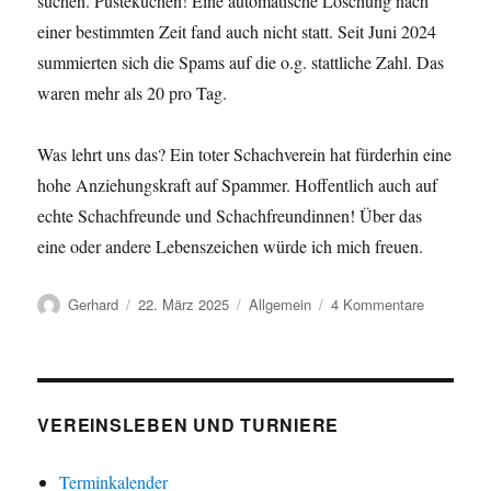
suchen. Pustekuchen! Eine automatische Löschung nach
einer bestimmten Zeit fand auch nicht statt. Seit Juni 2024
summierten sich die Spams auf die o.g. stattliche Zahl. Das
waren mehr als 20 pro Tag.
Was lehrt uns das? Ein toter Schachverein hat fürderhin eine
hohe Anziehungskraft auf Spammer. Hoffentlich auch auf
echte Schachfreunde und Schachfreundinnen! Über das
eine oder andere Lebenszeichen würde ich mich freuen.
Autor
Veröffentlicht
Kategorien
zu
Gerhard
22. März 2025
Allgemein
4 Kommentare
am
Never
Ending
Spam
VEREINSLEBEN UND TURNIERE
Terminkalender