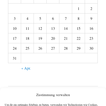
1
2
3
4
5
6
7
8
9
10
11
12
13
14
15
16
17
18
19
20
21
22
23
24
25
26
27
28
29
30
31
« Apr.
Startseite
Zustimmung verwalten
Untermen
Wie funktioniert das Blog ?
Um dir ein optimales Erlebnis zu bieten, verwenden wir Technologien wie Cookies,