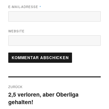
E-MAIL-ADRESSE
*
WEBSITE
Beitragsnavigation
ZURÜCK
2,5 verloren, aber Oberliga
Vorheriger
gehalten!
Beitrag: