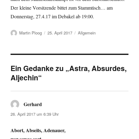
Der kleine Vorsitzende bittet zum Stammtisch… am
Donnerstag, 27.4.17 im Debakel ab 19:00.
Autor
Veröffentlicht
Kategorien
Martin Ploog
25. April 2017
Allgemein
am
Ein Gedanke zu „Astra, Absurdes,
Aljechin“
Gerhard
sagt:
26. April 2017 um 6:39 Uhr
Abort, Abseits, Adenauer,
wer sowas sagt,