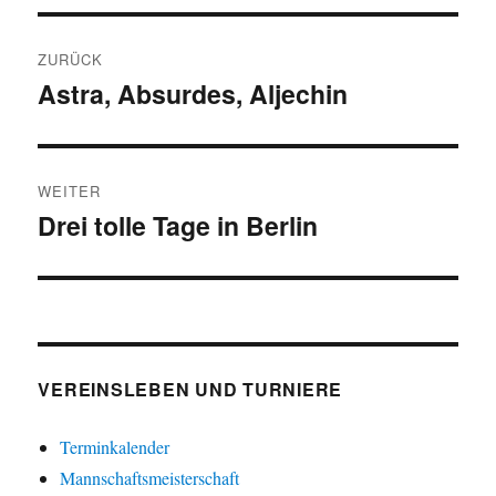
Beitragsnavigation
ZURÜCK
Astra, Absurdes, Aljechin
Vorheriger
Beitrag:
WEITER
Drei tolle Tage in Berlin
Nächster
Beitrag:
VEREINSLEBEN UND TURNIERE
Terminkalender
Mannschaftsmeisterschaft