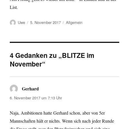
List.
Autor
Veröffentlicht
Kategorien
Uwe
5. November 2017
Allgemein
am
4 Gedanken zu „BLITZE im
November“
Gerhard
sagt:
6. November 2017 um 7:13 Uhr
Naja, Ambitionen hatte Gerhard schon, aber von 5er
Mannschaften hält er nichts. Wenn sich nach jeder Runde
die Frage stellt, wer den Platz freimachen und sich eine