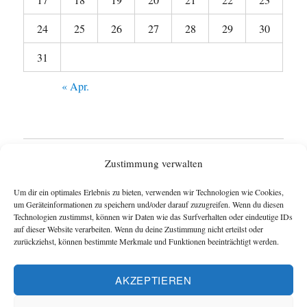
24
25
26
27
28
29
30
31
« Apr.
Startseite
Zustimmung verwalten
Untermen
Wie funktioniert das Blog ?
Um dir ein optimales Erlebnis zu bieten, verwenden wir Technologien wie Cookies,
anzeigen
um Geräteinformationen zu speichern und/oder darauf zuzugreifen. Wenn du diesen
Technologien zustimmst, können wir Daten wie das Surfverhalten oder eindeutige IDs
Impressum
auf dieser Website verarbeiten. Wenn du deine Zustimmung nicht erteilst oder
zurückziehst, können bestimmte Merkmale und Funktionen beeinträchtigt werden.
Datenschutzerklärung
AKZEPTIEREN
Cookie-Richtlinie (EU)