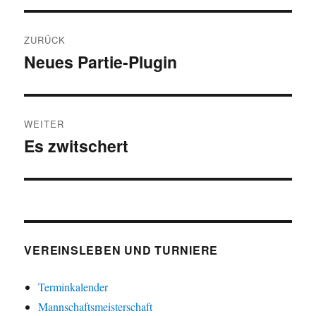
Beitragsnavigation
ZURÜCK
Neues Partie-Plugin
Vorheriger
Beitrag:
WEITER
Es zwitschert
Nächster
Beitrag:
VEREINSLEBEN UND TURNIERE
Terminkalender
Mannschaftsmeisterschaft