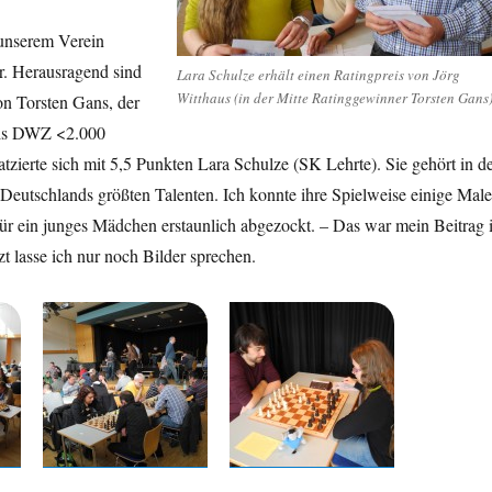
unserem Verein
r. Herausragend sind
Lara Schulze erhält einen Ratingpreis von Jörg
Witthaus (in der Mitte Ratinggewinner Torsten Gans
on Torsten Gans, der
eis DWZ <2.000
tzierte sich mit 5,5 Punkten Lara Schulze (SK Lehrte). Sie gehört in d
Deutschlands größten Talenten. Ich konnte ihre Spielweise einige Male
für ein junges Mädchen erstaunlich abgezockt. – Das war mein Beitrag 
t lasse ich nur noch Bilder sprechen.