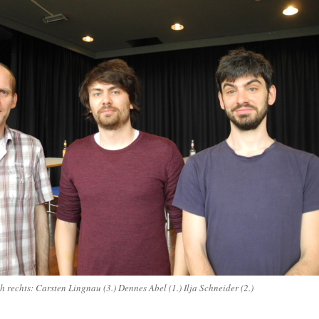
h rechts: Carsten Lingnau (3.) Dennes Abel (1.) Ilja Schneider (2.)