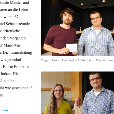
tionale Meister und
aren an die Leine
mt waren 67
und Schachfreunde
e erfreuliche
r den Vorjahren.
or Maric war
i. Die Turnierleitung
d wie gewohnt
Sieger Dennes Abel und Schiedsrichter Jörg Witthau
ff. Ernste Probleme
n haben. Die
Sämtliche
 ihr wie gewohnt auf
n:
en.de/