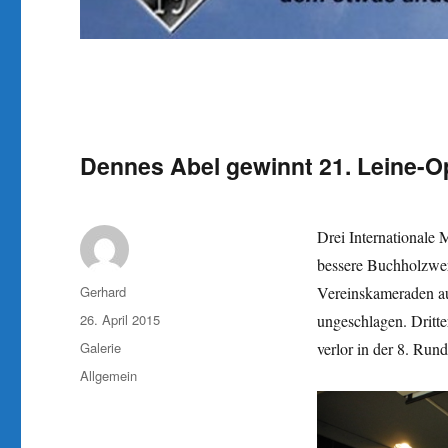
Dennes Abel gewinnt 21. Leine-
Drei Internationale 
bessere Buchholzwer
Autor
Gerhard
Vereinskameraden au
Veröffentlicht
26. April 2015
ungeschlagen. Dritt
am
Format
Galerie
verlor in der 8. Rund
Kategorien
Allgemein