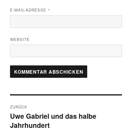
E-MAIL-ADRESSE
*
WEBSITE
Beitragsnavigation
ZURÜCK
Uwe Gabriel und das halbe
Vorheriger
Jahrhundert
Beitrag: