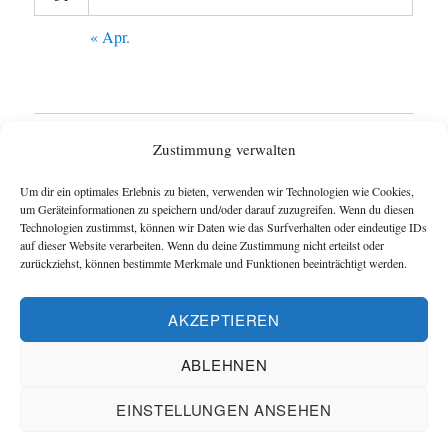
« Apr.
Startseite
Zustimmung verwalten
Untermen
Wie funktioniert das Blog ?
Um dir ein optimales Erlebnis zu bieten, verwenden wir Technologien wie Cookies,
anzeigen
um Geräteinformationen zu speichern und/oder darauf zuzugreifen. Wenn du diesen
Technologien zustimmst, können wir Daten wie das Surfverhalten oder eindeutige IDs
Impressum
auf dieser Website verarbeiten. Wenn du deine Zustimmung nicht erteilst oder
zurückziehst, können bestimmte Merkmale und Funktionen beeinträchtigt werden.
Datenschutzerklärung
AKZEPTIEREN
Cookie-Richtlinie (EU)
ABLEHNEN
Blog und Homepage der Schachfreunde Hannover
EINSTELLUNGEN ANSEHEN
Datenschutzerklärung
Mit Stolz präsentiert von Schachverein
Hannover