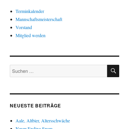
Terminkalender
Mannschaftsmeisterschaft
Vorstand
Mitglied werden
SU
Suche
nach:
NEUESTE BEITRÄGE
Aale, Altbier, Altersschwäche
Never Ending Spam