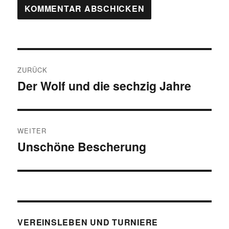
Beitragsnavigation
ZURÜCK
Der Wolf und die sechzig Jahre
Vorheriger
Beitrag:
WEITER
Unschöne Bescherung
Nächster
Beitrag:
VEREINSLEBEN UND TURNIERE