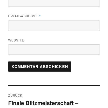
E-MAIL-ADRESSE
*
WEBSITE
Beitragsnavigation
ZURÜCK
Finale Blitzmeisterschaft –
Vorheriger