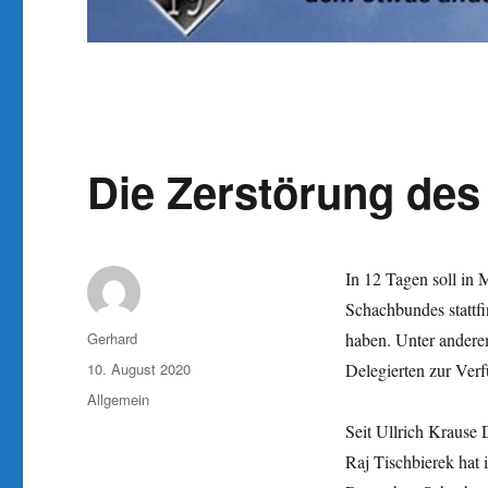
Die Zerstörung des
In 12 Tagen soll in
Schachbundes stattfi
Autor
Gerhard
haben. Unter anderem
Veröffentlicht
10. August 2020
Delegierten zur Verf
am
Kategorien
Allgemein
Seit Ullrich Krause D
Raj Tischbierek hat 