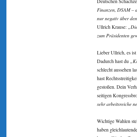
Deutschen Schachzeit
Finanzen, DSAM – dre
nur negativ über de
Ullrich Krause:
„Dies
zum Präsidenten gewä
Lieber Ullrich, es is
Dadurch hast du
„Kr
schlecht aussehen l
hast Rechtsstreitig
gestoßen. Dein Verha
seitigen Kongressbr
sehr arbeitsreiche 
Wichtige Wahlen ste
haben gleichlautende