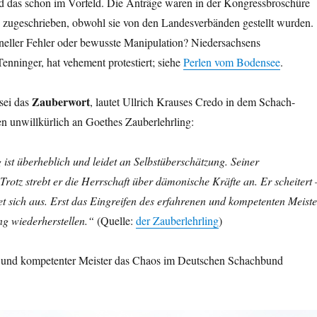
d das schon im Vorfeld. Die Anträge waren in der Kongressbroschüre
 zugeschrieben, obwohl sie von den Landesverbänden gestellt wurden.
oneller Fehler oder bewusste Manipulation? Niedersachsens
Tenninger, hat vehement protestiert; siehe
Perlen vom Bodensee
.
Zauberwort
 sei das
, lautet Ullrich Krauses Credo in dem Schach-
n unwillkürlich an Goethes Zauberlehrling:
ist überheblich und leidet an Selbstüberschätzung. Seiner
rotz strebt er die Herrschaft über dämonische Kräfte an. Er scheitert 
t sich aus. Erst das Eingreifen des erfahrenen und kompetenten Meiste
ng wiederherstellen.“
(Quelle:
der Zauberlehrling
)
 und kompetenter Meister das Chaos im Deutschen Schachbund