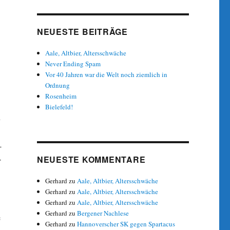
NEUESTE BEITRÄGE
Aale, Altbier, Altersschwäche
Never Ending Spam
Vor 40 Jahren war die Welt noch ziemlich in
Ordnung
Rosenheim
Bielefeld!
u
-
NEUESTE KOMMENTARE
r
Gerhard
zu
Aale, Altbier, Altersschwäche
Gerhard
zu
Aale, Altbier, Altersschwäche
Gerhard
zu
Aale, Altbier, Altersschwäche
Gerhard
zu
Bergener Nachlese
e
Gerhard
zu
Hannoverscher SK gegen Spartacus