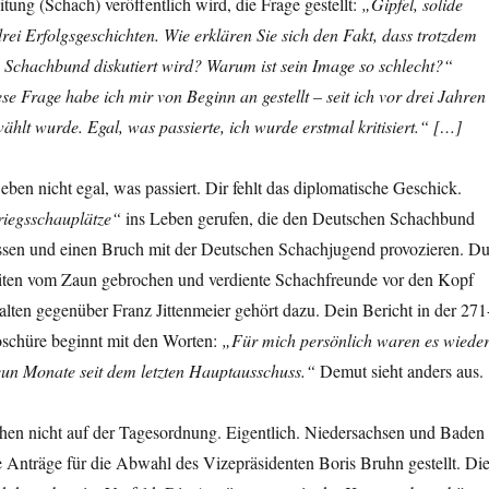
ung (Schach) veröffentlich wird, die Frage gestellt:
„Gipfel, solide
i Erfolgsgeschichten. Wie erklären Sie sich den Fakt, dass trotzdem
n Schachbund diskutiert wird? Warum ist sein Image so schlecht?“
e Frage habe ich mir von Beginn an gestellt – seit ich vor drei Jahren
hlt wurde. Egal, was passierte, ich wurde erstmal kritisiert.“ […]
t eben nicht egal, was passiert. Dir fehlt das diplomatische Geschick.
iegsschauplätze“
ins Leben gerufen, die den Deutschen Schachbund
assen und einen Bruch mit der Deutschen Schachjugend provozieren. D
keiten vom Zaun gebrochen und verdiente Schachfreunde vor den Kopf
lten gegenüber Franz Jittenmeier gehört dazu. Dein Bericht in der 271
oschüre beginnt mit den Worten:
„Für mich persönlich waren es wiede
neun Monate seit dem letzten Hauptausschuss.“
Demut sieht anders aus.
hen nicht auf der Tagesordnung. Eigentlich. Niedersachsen und Baden
 Anträge für die Abwahl des Vizepräsidenten Boris Bruhn gestellt. Di