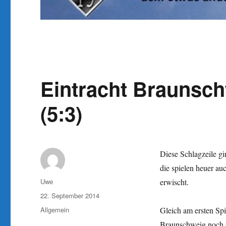
Eintracht Braunsch
(5:3)
Diese Schlagzeile gi
die spielen heuer au
Autor
Uwe
erwischt.
Veröffentlicht
22. September 2014
am
Kategorien
Allgemein
Gleich am ersten Spi
Braunschweig noch wi