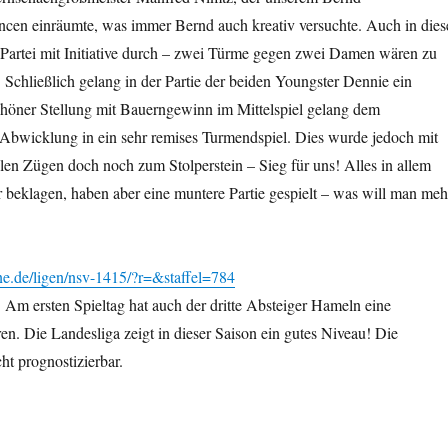
en einräumte, was immer Bernd auch kreativ versuchte. Auch in dies
ie Partei mit Initiative durch – zwei Türme gegen zwei Damen wären zu
 Schließlich gelang in der Partie der beiden Youngster Dennie ein
höner Stellung mit Bauerngewinn im Mittelspiel gelang dem
Abwicklung in ein sehr remises Turmendspiel. Dies wurde jedoch mit
len Zügen doch noch zum Stolperstein – Sieg für uns! Alles in allem
 beklagen, haben aber eine muntere Partie gespielt – was will man meh
ne.de/ligen/nsv-1415/?r=&staffel=784
Am ersten Spieltag hat auch der dritte Absteiger Hameln eine
en. Die Landesliga zeigt in dieser Saison ein gutes Niveau! Die
cht prognostizierbar.