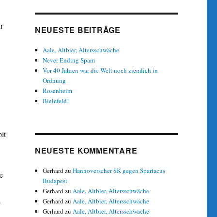
r
NEUESTE BEITRÄGE
Aale, Altbier, Altersschwäche
Never Ending Spam
Vor 40 Jahren war die Welt noch ziemlich in
Ordnung
Rosenheim
Bielefeld!
it
NEUESTE KOMMENTARE
Gerhard
zu
Hannoverscher SK gegen Spartacus
e
Budapest
Gerhard
zu
Aale, Altbier, Altersschwäche
e
Gerhard
zu
Aale, Altbier, Altersschwäche
Gerhard
zu
Aale, Altbier, Altersschwäche