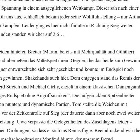
. Spannung in einem ausgeglichenen Wettkampf. Dieser sah nach einer
für uns aus, schließlich bekam jeder seine Wohlfühlstellung – nur Arthu
kämpfen. Leider ging es hier nicht für alle in Richtung Sieg weiter.
unden standen wir eher auf 2:6…
iden hinteren Bretter (Martin, bereits mit Mehrqualität und Günther)
und überließen das Mittelspiel ihrem Gegner, die das beide zum Gewinn
ner entwurschtelte sich sehr geschickt und konnte im Endspiel noch
n gewinnen, Shakehands auch hier. Dem entgegen stand das Remis der
erd Streich und Michael Cichy, erzielt in einem klassischen Damengamb
ges Endspiel ohne Angriffsmarken“. Die aufgerückten Spitzenbretter
n muntere und dynamische Partien. Tom stellte die Weichen mit
vor der Zeitkontrolle auf Sieg (der dauerte dann aber noch zwei weiter
eistung! Uwe verpasste die Gelegenheiten des Zuschlagens leider –
hen Drohungen, so dass er sich ins Remis fügte. Beeindruckend war di
ernschachgroßmeister Manfred Nimtz, der unserem Bernd