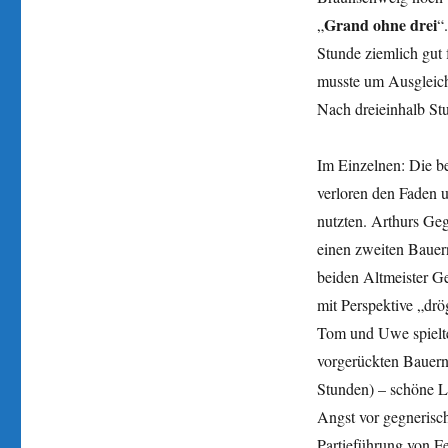
Grand ohne drei
„
“
Stunde ziemlich gut 
musste um Ausgleich 
Nach dreieinhalb St
Im Einzelnen: Die be
verloren den Faden 
nutzten. Arthurs Geg
einen zweiten Bauer
beiden Altmeister G
mit Perspektive „drö
Tom und Uwe spielte
vorgerückten Bauern 
Stunden) – schöne L
Angst vor gegnerisc
Partieführung von F