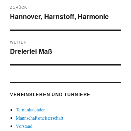
Beitragsnavigation
ZURÜCK
Hannover, Harnstoff, Harmonie
Vorheriger
Beitrag:
WEITER
Dreierlei Maß
Nächster
Beitrag:
VEREINSLEBEN UND TURNIERE
Terminkalender
Mannschaftsmeisterschaft
Vorstand