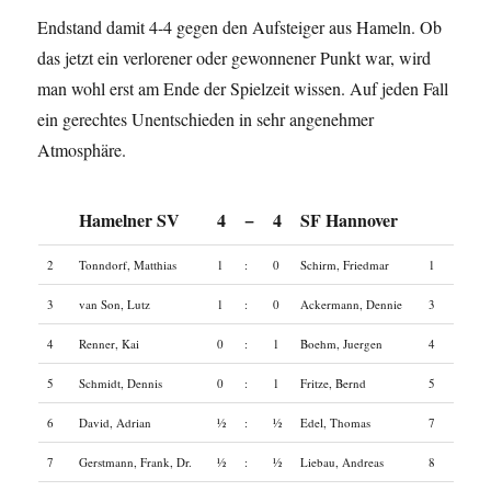
Endstand damit 4-4 gegen den Aufsteiger aus Hameln. Ob
das jetzt ein verlorener oder gewonnener Punkt war, wird
man wohl erst am Ende der Spielzeit wissen. Auf jeden Fall
ein gerechtes Unentschieden in sehr angenehmer
Atmosphäre.
Hamelner SV
4
−
4
SF Hannover
2
Tonndorf, Matthias
1
:
0
Schirm, Friedmar
1
3
van Son, Lutz
1
:
0
Ackermann, Dennie
3
4
Renner, Kai
0
:
1
Boehm, Juergen
4
5
Schmidt, Dennis
0
:
1
Fritze, Bernd
5
6
David, Adrian
½
:
½
Edel, Thomas
7
7
Gerstmann, Frank, Dr.
½
:
½
Liebau, Andreas
8