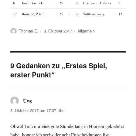
8
Koch, Yannick
½
:
½
Herrmann, Andreas
9
12
Brunotte, Peter
½
:
½
Witthaus, Joerg
13
Autor
Veröffentlicht
Kategorien
Thomas E.
8. Oktober 2017
Allgemein
am
9 Gedanken zu „Erstes Spiel,
erster Punkt“
Uwe
sagt:
8. Oktober 2017 um 17:37 Uhr
Obwohl ich nur eine gute Stunde lang in Hameln gekiebitzt
habe, konnte ich sechs der acht Entscheidungen live