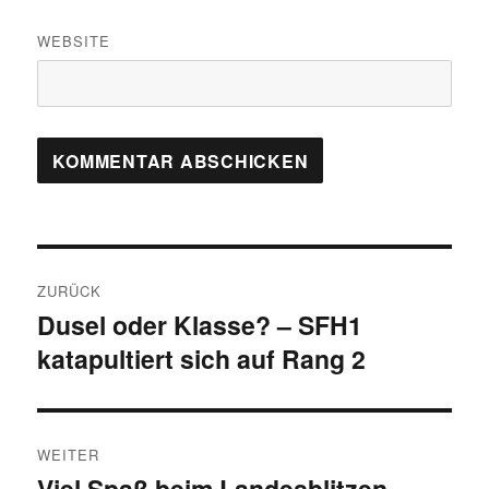
WEBSITE
Beitragsnavigation
ZURÜCK
Dusel oder Klasse? – SFH1
Vorheriger
katapultiert sich auf Rang 2
Beitrag:
WEITER
Viel Spaß beim Landesblitzen
Nächster