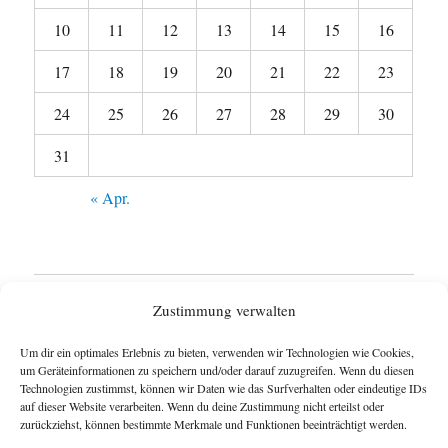
10
11
12
13
14
15
16
17
18
19
20
21
22
23
24
25
26
27
28
29
30
31
« Apr.
Startseite
Zustimmung verwalten
Untermen
Wie funktioniert das Blog ?
Um dir ein optimales Erlebnis zu bieten, verwenden wir Technologien wie Cookies,
anzeigen
um Geräteinformationen zu speichern und/oder darauf zuzugreifen. Wenn du diesen
Technologien zustimmst, können wir Daten wie das Surfverhalten oder eindeutige IDs
Impressum
auf dieser Website verarbeiten. Wenn du deine Zustimmung nicht erteilst oder
zurückziehst, können bestimmte Merkmale und Funktionen beeinträchtigt werden.
Datenschutzerklärung