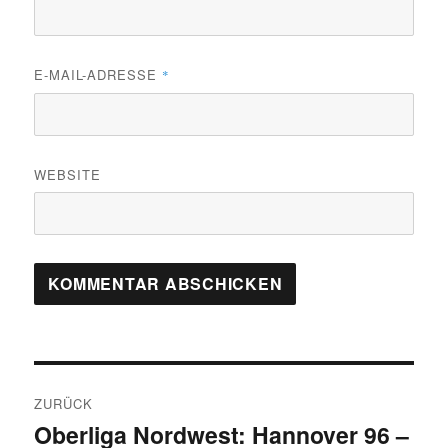
E-MAIL-ADRESSE
*
WEBSITE
Beitragsnavigation
ZURÜCK
Oberliga Nordwest: Hannover 96 –
Vorheriger