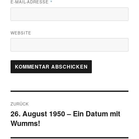
E-MAIL-ADRESSE
*
WEBSITE
Beitragsnavigation
ZURÜCK
26. August 1950 – Ein Datum mit
Vorheriger
Wumms!
Beitrag: