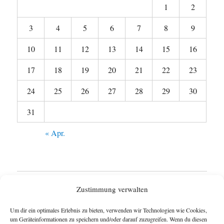
1
2
3
4
5
6
7
8
9
10
11
12
13
14
15
16
17
18
19
20
21
22
23
24
25
26
27
28
29
30
31
« Apr.
Startseite
Zustimmung verwalten
Untermen
Wie funktioniert das Blog ?
Um dir ein optimales Erlebnis zu bieten, verwenden wir Technologien wie Cookies,
anzeigen
um Geräteinformationen zu speichern und/oder darauf zuzugreifen. Wenn du diesen