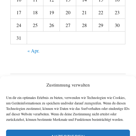
17
18
19
20
21
22
23
24
25
26
27
28
29
30
31
« Apr.
Startseite
Zustimmung verwalten
Untermen
Wie funktioniert das Blog ?
Um dir ein optimales Erlebnis zu bieten, verwenden wir Technologien wie Cookies,
anzeigen
um Geräteinformationen zu speichern und/oder darauf zuzugreifen. Wenn du diesen
Technologien zustimmst, können wir Daten wie das Surfverhalten oder eindeutige IDs
Impressum
auf dieser Website verarbeiten. Wenn du deine Zustimmung nicht erteilst oder
zurückziehst, können bestimmte Merkmale und Funktionen beeinträchtigt werden.
Datenschutzerklärung