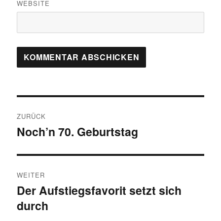
WEBSITE
Beitragsnavigation
ZURÜCK
Noch’n 70. Geburtstag
Vorheriger
Beitrag:
WEITER
Der Aufstiegsfavorit setzt sich
Nächster
durch
Beitrag: