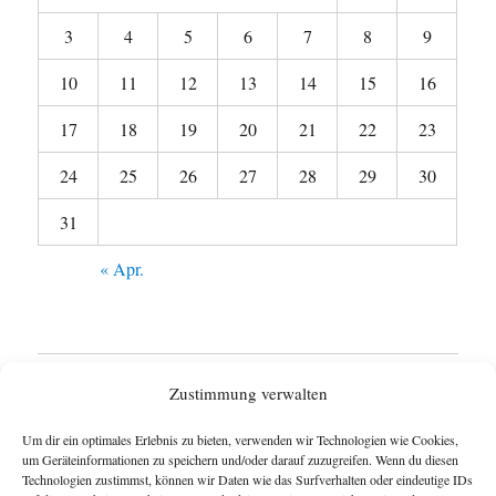
3
4
5
6
7
8
9
10
11
12
13
14
15
16
17
18
19
20
21
22
23
24
25
26
27
28
29
30
31
« Apr.
Startseite
Zustimmung verwalten
Untermen
Wie funktioniert das Blog ?
Um dir ein optimales Erlebnis zu bieten, verwenden wir Technologien wie Cookies,
anzeigen
um Geräteinformationen zu speichern und/oder darauf zuzugreifen. Wenn du diesen
Technologien zustimmst, können wir Daten wie das Surfverhalten oder eindeutige IDs
Impressum