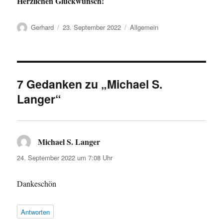
Herzlichen Glückwunsch!
Autor
Veröffentlicht
Kategorien
Gerhard
23. September 2022
Allgemein
am
7 Gedanken zu „Michael S.
Langer“
Michael S. Langer
sagt:
24. September 2022 um 7:08 Uhr
Dankeschön
Antworten