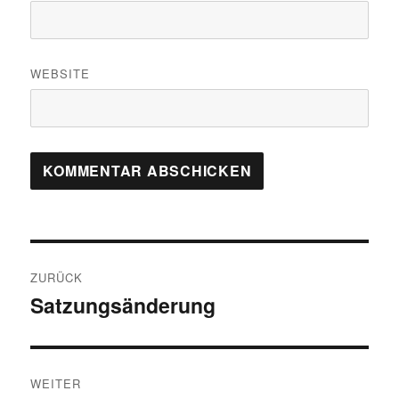
WEBSITE
Beitragsnavigation
ZURÜCK
Satzungsänderung
Vorheriger
Beitrag:
WEITER