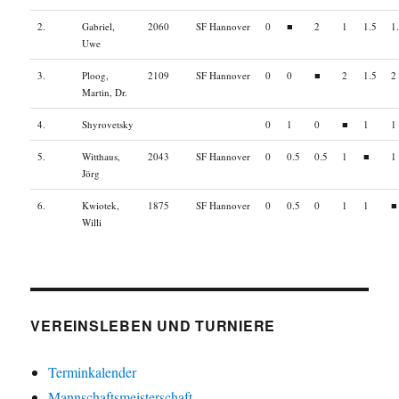
2.
Gabriel,
2060
SF Hannover
0
■
2
1
1.5
1
Uwe
3.
Ploog,
2109
SF Hannover
0
0
■
2
1.5
2
Martin, Dr.
4.
Shyrovetsky
0
1
0
■
1
1
5.
Witthaus,
2043
SF Hannover
0
0.5
0.5
1
■
1
Jörg
6.
Kwiotek,
1875
SF Hannover
0
0.5
0
1
1
■
Willi
VEREINSLEBEN UND TURNIERE
Terminkalender
Mannschaftsmeisterschaft