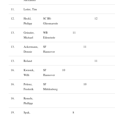
11.
Leder, Tim
12.
Heckl,
SC BS-
12
Philipp
Gliesmarode
13.
Gründer,
WB
11
Michael
Eilenriede
13.
Ackermann,
SF
11
Dennie
Hannover
13.
Roland
11
16.
Kwiotek,
SF
10
Willi
Hannover
16.
Polenz,
SF
10
Frederik
Mühlenberg
16.
Remele,
Phillipp
19.
Spak,
8