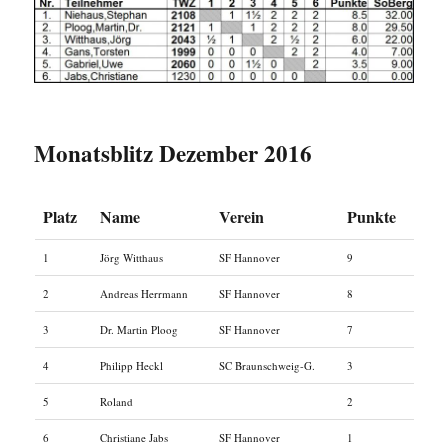
Monatsblitz Dezember 2016
Platz
Name
Verein
Punkte
1
Jörg Witthaus
SF Hannover
9
2
Andreas Herrmann
SF Hannover
8
3
Dr. Martin Ploog
SF Hannover
7
4
Philipp Heckl
SC Braunschweig-G.
3
5
Roland
2
6
Christiane Jabs
SF Hannover
1