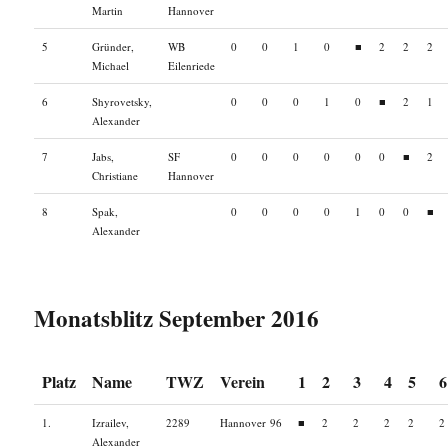
Martin
Hannover
5
Gründer,
WB
0
0
1
0
■
2
2
2
Michael
Eilenriede
6
Shyrovetsky,
0
0
0
1
0
■
2
1
Alexander
7
Jabs,
SF
0
0
0
0
0
0
■
2
Christiane
Hannover
8
Spak,
0
0
0
0
1
0
0
■
Alexander
Monatsblitz September 2016
Platz
Name
TWZ
Verein
1
2
3
4
5
6
1.
Izrailev,
2289
Hannover 96
■
2
2
2
2
2
Alexander