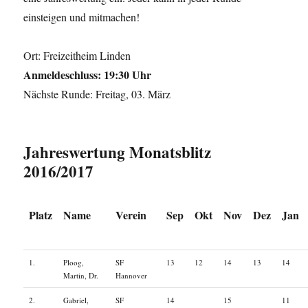
einsteigen und mitmachen!
Ort: Freizeitheim Linden
Anmeldeschluss: 19:30 Uhr
Nächste Runde: Freitag, 03. März
Jahreswertung Monatsblitz
2016/2017
Platz
Name
Verein
Sep
Okt
Nov
Dez
Jan
1.
Ploog,
SF
13
12
14
13
14
Martin, Dr.
Hannover
2.
Gabriel,
SF
14
15
11