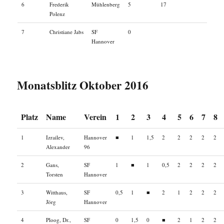
6
Frederik
Mühlenberg
5
17
Polenz
7
Christiane Jabs
SF
0
Hannover
Monatsblitz Oktober 2016
Platz
Name
Verein
1
2
3
4
5
6
7
8
1
Izrailev,
Hannover
■
1
1,5
2
2
2
2
2
Alexander
96
2
Gans,
SF
1
■
1
0,5
2
2
2
2
Torsten
Hannover
3
Witthaus,
SF
0,5
1
■
2
1
2
2
2
Jörg
Hannover
4
Ploog, Dr.,
SF
0
1,5
0
■
2
1
2
2