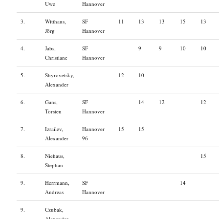
Uwe
Hannover
3.
Witthaus,
SF
11
13
13
15
13
Jörg
Hannover
4.
Jabs,
SF
9
9
10
10
Christiane
Hannover
5.
Shyrovetsky,
12
10
Alexander
6.
Gans,
SF
14
12
12
Torsten
Hannover
7.
Izrailev,
Hannover
15
15
Alexander
96
8.
Niehaus,
15
Stephan
9.
Herrmann,
SF
14
Andreas
Hannover
9.
Czubak,
Alexander