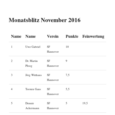
Monatsblitz November 2016
Name
Name
Verein
Punkte
Feinwertung
1
Uwe Gabriel
SF
10
Hannover
2
Dr. Martin
SF
9
Ploog
Hannover
3
Jörg Witthaus
SF
7,5
Hannover
4
Torsten Gans
SF
5,5
Hannover
5
Dennie
SF
5
19,5
Ackermann
Hannover