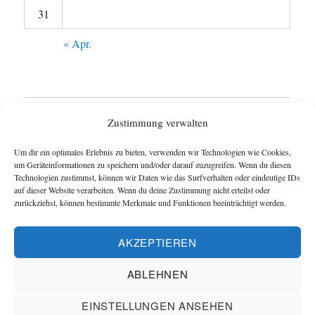
31
« Apr.
Startseite
Zustimmung verwalten
Untermen
Wie funktioniert das Blog ?
Um dir ein optimales Erlebnis zu bieten, verwenden wir Technologien wie Cookies,
anzeigen
um Geräteinformationen zu speichern und/oder darauf zuzugreifen. Wenn du diesen
Technologien zustimmst, können wir Daten wie das Surfverhalten oder eindeutige IDs
Impressum
auf dieser Website verarbeiten. Wenn du deine Zustimmung nicht erteilst oder
zurückziehst, können bestimmte Merkmale und Funktionen beeinträchtigt werden.
Datenschutzerklärung
AKZEPTIEREN
Cookie-Richtlinie (EU)
ABLEHNEN
Blog und Homepage der Schachfreunde Hannover
EINSTELLUNGEN ANSEHEN
Datenschutzerklärung
Mit Stolz präsentiert von Schachverein