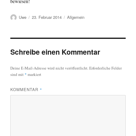
bewiesen!
Autor
Veröffentlicht
Kategorien
Uwe
23. Februar 2014
Allgemein
am
Schreibe einen Kommentar
Deine E-Mail-Adresse wird nicht veröffentlicht.
Erforderliche Felder
sind mit
*
markiert
KOMMENTAR
*