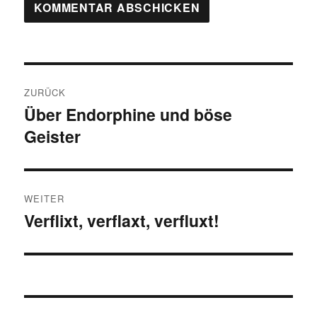
Beitragsnavigation
ZURÜCK
Über Endorphine und böse
Vorheriger
Geister
Beitrag:
WEITER
Verflixt, verflaxt, verfluxt!
Nächster
Beitrag: