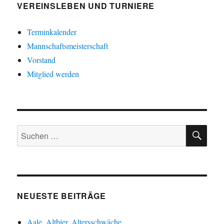
VEREINSLEBEN UND TURNIERE
Terminkalender
Mannschaftsmeisterschaft
Vorstand
Mitglied werden
SU
Suche
nach:
NEUESTE BEITRÄGE
Aale, Altbier, Altersschwäche