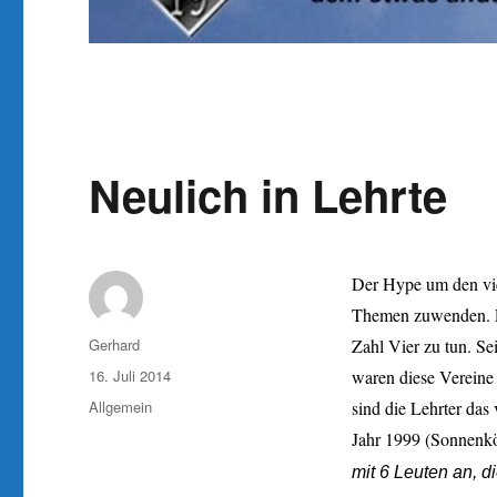
Neulich in Lehrte
Der Hype um den vie
Themen zuwenden. Ei
Autor
Gerhard
Zahl Vier zu tun. Se
Veröffentlicht
16. Juli 2014
waren diese Vereine
am
Kategorien
Allgemein
sind die Lehrter da
Jahr 1999 (Sonnenkö
mit 6 Leuten an, d