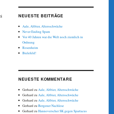
NEUESTE BEITRÄGE
ei
,
Aale, Altbier, Altersschwäche
Never Ending Spam
Vor 40 Jahren war die Welt noch ziemlich in
Ordnung
Rosenheim
Bielefeld!
NEUESTE KOMMENTARE
Gerhard
zu
Aale, Altbier, Altersschwäche
Gerhard
zu
Aale, Altbier, Altersschwäche
Gerhard
zu
Aale, Altbier, Altersschwäche
Gerhard
zu
Bergener Nachlese
Gerhard
zu
Hannoverscher SK gegen Spartacus