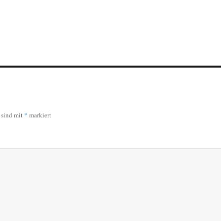
r sind mit
*
markiert