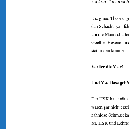
zocken. Das macht
Die graue Theorie gin
den Schachtigern feh
um die Mannschaften
Goethes Hexeneinmal
stattfinden konnte:
Verlier die Vier!
Und Zwei lass geh’
Der HSK hatte nämlic
waren gar nicht ersc
zahnlose Schmusekat
sei, HSK und Lehrte 