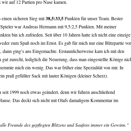
s wir auf 12 Partien pro Nase kamen.
38,5:33,5
 einen sicheren Sieg mit
Punkten für unser Team. Bester
 Spieler war Andreas Hermann mit 9,5:2,5 Punkten. Mit meiner
kten bin ich zufrieden. Seit über 10 Jahren hatte ich nicht eine einzige
, weder zum Spaß noch im Ernst. Es gab für mich nur eine Blitzpartie vor
dann ging’s ans Eingemachte. Erstaunlicherweise kam ich mit den
 gut zurecht, lediglich die Neuerung, dass man eingestellte Könige nic
hemmte mich ein wenig. Das war früher eine Spezialität von mir. In
in prall gefüllter Sack mit lauter Königen (kleiner Scherz).
 seit 1999 noch etwas geändert, denn wir fuhren anschließend
Hause. Das deckt sich nicht mit Olafs damaligem Kommentar im
 alle Freunde des gepflegten Blitzens und Saufens immer ein Gewinn.“