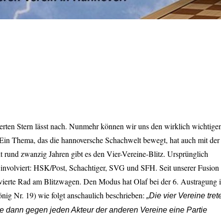
rten Stern lässt nach. Nunmehr können wir uns den wirklich wichtige
n Thema, das die hannoversche Schachwelt bewegt, hat auch mit der
it rund zwanzig Jahren gibt es den Vier-Vereine-Blitz. Ursprünglich
 involviert: HSK/Post, Schachtiger, SVG und SFH. Seit unserer Fusion
s vierte Rad am Blitzwagen. Den Modus hat Olaf bei der 6. Austragung 
nig Nr. 19) wie folgt anschaulich beschrieben:
„Die vier Vereine tret
ie dann gegen jeden Akteur der anderen Vereine eine Partie