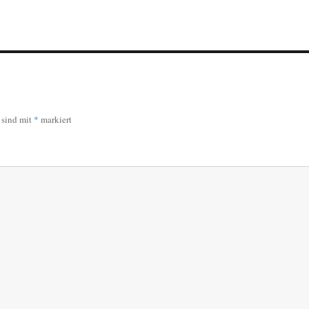
r sind mit
*
markiert