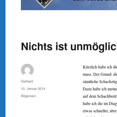
Nichts ist unmöglic
Kürzlich habe ich di
muss. Der Grund: di
Autor
Gerhard
sämtliche Schachzüge
Veröffentlicht
10. Januar 2014
Dazu habe ich meine 
am
Kategorien
Allgemein
auf dem Schachbrett
habe ich die im Dia
etwas schneller, aber