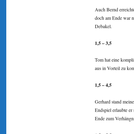
Auch Bernd erreichte
doch am Ende war ni
Debakel.
1,5 – 3,5
Tom hat eine kompli
aus in Vorteil zu k
1,5 – 4,5
Gerhard stand meiner
Endspiel erlaubte e
Ende zum Verhängnis