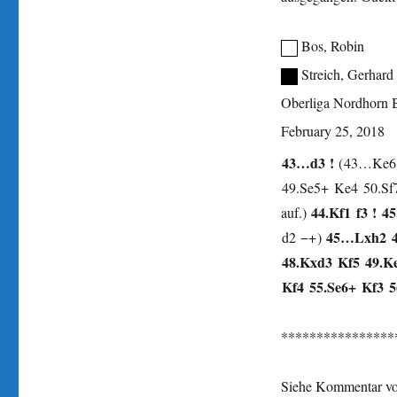
Bos, Robin
Streich, Gerhard
Oberliga Nordhorn
February 25, 2018
43…
d3
!
43…
Ke6
49.
Se5+
Ke4
50.
Sf
44.
Kf1
f3
!
45
auf.
45…
Lxh2
d2
−+
48.
Kxd3
Kf5
49.
K
Kf4
55.
Se6+
Kf3
5
****************
Siehe Kommentar von