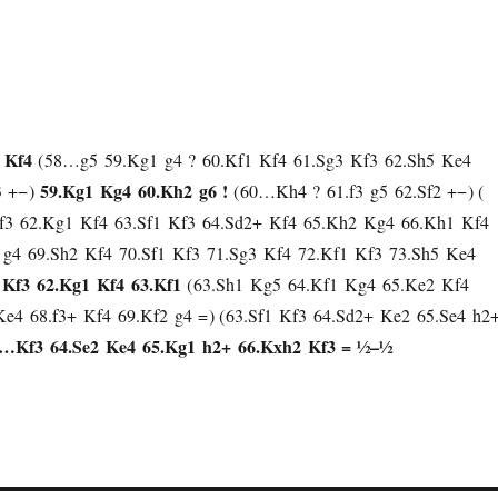
Kf4
58…
g5
59.
Kg1
g4
?
60.
Kf1
Kf4
61.
Sg3
Kf3
62.
Sh5
Ke4
59.
Kg1
Kg4
60.
Kh2
g6
!
3
+−
60…
Kh4
?
61.
f3
g5
62.
Sf2
+−
f3
62.
Kg1
Kf4
63.
Sf1
Kf3
64.
Sd2+
Kf4
65.
Kh2
Kg4
66.
Kh1
Kf4
g4
69.
Sh2
Kf4
70.
Sf1
Kf3
71.
Sg3
Kf4
72.
Kf1
Kf3
73.
Sh5
Ke4
Kf3
62.
Kg1
Kf4
63.
Kf1
63.
Sh1
Kg5
64.
Kf1
Kg4
65.
Ke2
Kf4
Ke4
68.
f3+
Kf4
69.
Kf2
g4
=
63.
Sf1
Kf3
64.
Sd2+
Ke2
65.
Se4
h2
3…
Kf3
64.
Se2
Ke4
65.
Kg1
h2+
66.
Kxh2
Kf3
=
½–½