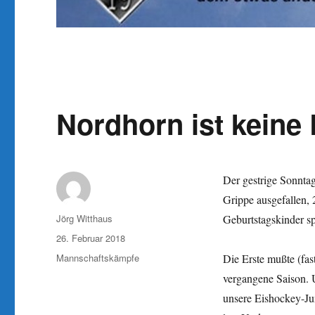
Nordhorn ist keine 
Der gestrige Sonntag
Grippe ausgefallen, 
Autor
Jörg Witthaus
Geburtstagskinder s
Veröffentlicht
26. Februar 2018
am
Kategorien
Mannschaftskämpfe
Die Erste mußte (fa
vergangene Saison. 
unsere Eishockey-Jun