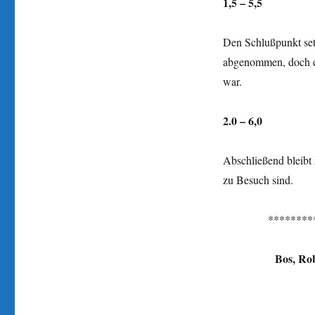
1,5 – 5,5
Den Schlußpunkt set
abgenommen, doch di
war.
2.0 – 6,0
Abschließend bleibt
zu Besuch sind.
********
Bos, Ro