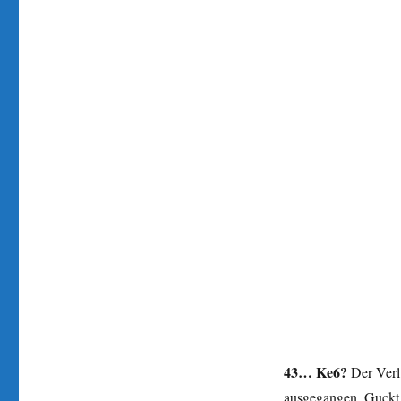
43… Ke6?
Der Verl
ausgegangen. Guckt i