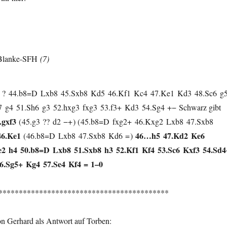
 Blanke-SFH
7
?
44.
b8=D
Lxb8
45.
Sxb8
Kd5
46.
Kf1
Kc4
47.
Ke1
Kd3
48.
Sc6
g
7
g4
51.
Sh6
g3
52.
hxg3
fxg3
53.
f3+
Kd3
54.
Sg4
+−
Schwarz gibt
.
gxf3
45.
g3
??
d2
−+
45.
b8=D
fxg2+
46.
Kxg2
Lxb8
47.
Sxb8
46.
Ke1
46…
h5
47.
Kd2
Ke6
46.
b8=D
Lxb8
47.
Sxb8
Kd6
=
e2
h4
50.
b8=D
Lxb8
51.
Sxb8
h3
52.
Kf1
Kf4
53.
Sc6
Kxf3
54.
Sd4
6.
Sg5+
Kg4
57.
Se4
Kf4
=
1–0
******************************************
 Gerhard als Antwort auf Torben: