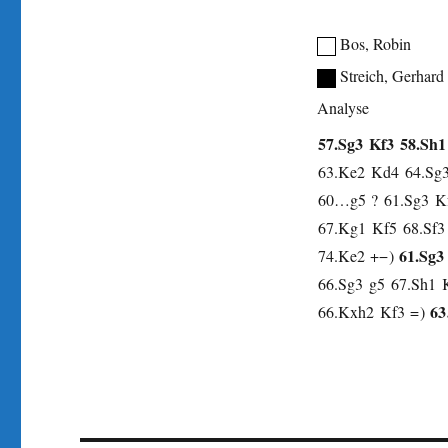
Bos, Robin
Streich, Gerhard
Analyse
57.
Sg3
Kf3
58.
Sh1
63.
Ke2
Kd4
64.
Sg
60…
g5
?
61.
Sg3
K
67.
Kg1
Kf5
68.
Sf3
61.
Sg3
74.
Ke2
+−
66.
Sg3
g5
67.
Sh1
6
66.
Kxh2
Kf3
=