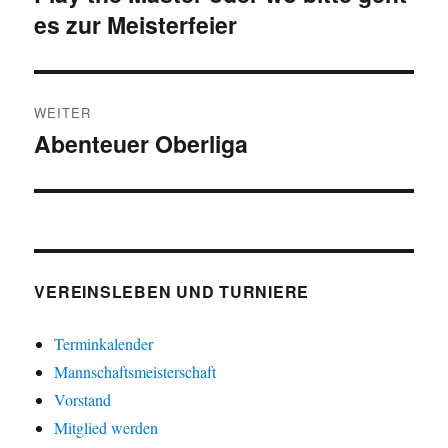
es zur Meisterfeier
Beitrag:
WEITER
Abenteuer Oberliga
Nächster
Beitrag:
VEREINSLEBEN UND TURNIERE
Terminkalender
Mannschaftsmeisterschaft
Vorstand
Mitglied werden