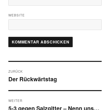
WEBSITE
Beitragsnavigation
ZURÜCK
Der Rückwärtstag
Vorheriger
Beitrag:
WEITER
5-3 gegen Salzgitter – Nenn uns…
Nächster