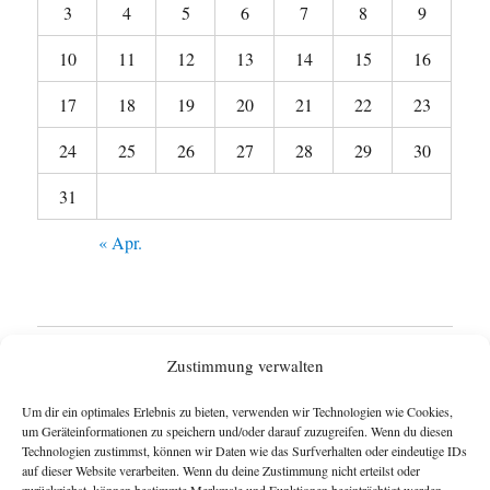
3
4
5
6
7
8
9
10
11
12
13
14
15
16
17
18
19
20
21
22
23
24
25
26
27
28
29
30
31
« Apr.
Startseite
Zustimmung verwalten
Untermen
Wie funktioniert das Blog ?
Um dir ein optimales Erlebnis zu bieten, verwenden wir Technologien wie Cookies,
anzeigen
um Geräteinformationen zu speichern und/oder darauf zuzugreifen. Wenn du diesen
Technologien zustimmst, können wir Daten wie das Surfverhalten oder eindeutige IDs
Impressum
auf dieser Website verarbeiten. Wenn du deine Zustimmung nicht erteilst oder