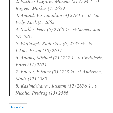
2. Vachier-Lagrave, Maxime (3) 2794 1 : 0
Ragger, Markus (4) 2659
3. Anand, Viswanathan (4) 2783 1 : 0 Van
Wely, Loek (5) 2663
4. Svidler, Peter (5) 2760 ½ : ½ Smeets, Jan
(9) 2605
5. Wojtaszek, Radoslaw (6) 2737 ½ : ½
L’Ami, Erwin (10) 2611
6. Adams, Michael (7) 2727 1 : 0 Predojevic,
Borki (11) 2621
7. Bacrot, Etienne (9) 2723 ½ : ½ Andersen,
Mads (12) 2589
8. Kasimdzhanov, Rustam (12) 2676 1 : 0
Nikolic, Predrag (13) 2586
Antworten