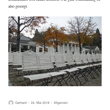
also gesorgt.
Autor
Veröffentlicht
Kategorien
Gerhard
24. Mai 2018
Allgemein
am