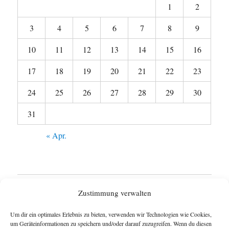
1
2
3
4
5
6
7
8
9
10
11
12
13
14
15
16
17
18
19
20
21
22
23
24
25
26
27
28
29
30
31
« Apr.
Startseite
Zustimmung verwalten
Untermen
Wie funktioniert das Blog ?
Um dir ein optimales Erlebnis zu bieten, verwenden wir Technologien wie Cookies,
anzeigen
um Geräteinformationen zu speichern und/oder darauf zuzugreifen. Wenn du diesen