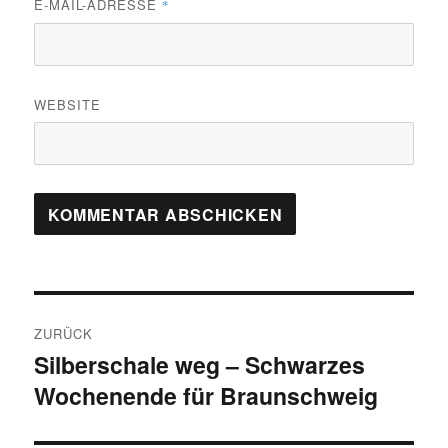
E-MAIL-ADRESSE
*
WEBSITE
Beitragsnavigation
ZURÜCK
Silberschale weg – Schwarzes
Vorheriger
Wochenende für Braunschweig
Beitrag: