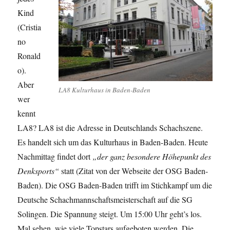
Kind
(Cristia
no
Ronald
o).
Aber
LA8 Kulturhaus in Baden-Baden
wer
kennt
LA8? LA8 ist die Adresse in Deutschlands Schachszene.
Es handelt sich um das Kulturhaus in Baden-Baden. Heute
Nachmittag findet dort
„der ganz besondere Höhepunkt des
Denksports“
statt (Zitat von der Webseite der OSG Baden-
Baden). Die OSG Baden-Baden trifft im Stichkampf um die
Deutsche Schachmannschaftsmeisterschaft auf die SG
Solingen. Die Spannung steigt. Um 15:00 Uhr geht’s los.
Mal sehen, wie viele Topstars aufgeboten werden. Die