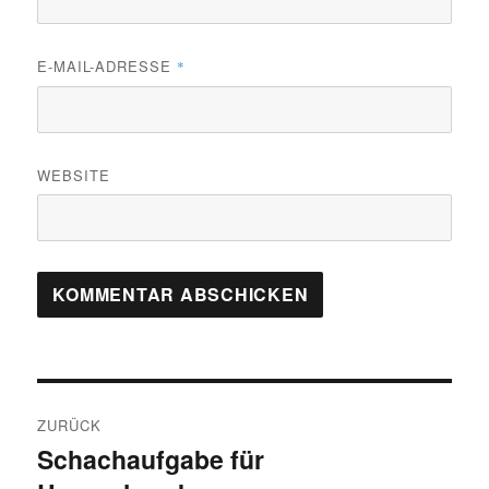
E-MAIL-ADRESSE
*
WEBSITE
Beitragsnavigation
ZURÜCK
Schachaufgabe für
Vorheriger
Beitrag: