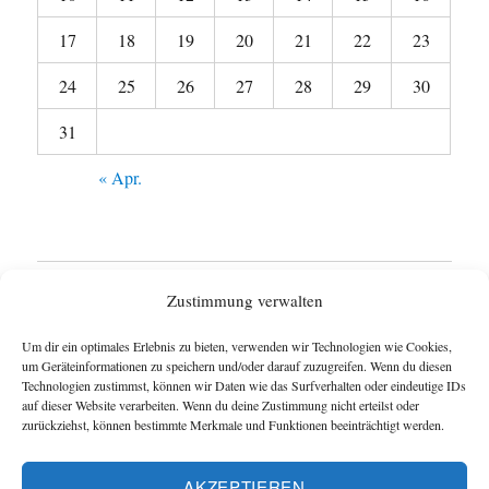
17
18
19
20
21
22
23
24
25
26
27
28
29
30
31
« Apr.
Startseite
Zustimmung verwalten
Untermen
Wie funktioniert das Blog ?
Um dir ein optimales Erlebnis zu bieten, verwenden wir Technologien wie Cookies,
anzeigen
um Geräteinformationen zu speichern und/oder darauf zuzugreifen. Wenn du diesen
Technologien zustimmst, können wir Daten wie das Surfverhalten oder eindeutige IDs
Impressum
auf dieser Website verarbeiten. Wenn du deine Zustimmung nicht erteilst oder
zurückziehst, können bestimmte Merkmale und Funktionen beeinträchtigt werden.
Datenschutzerklärung
AKZEPTIEREN