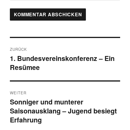
Beitragsnavigation
ZURÜCK
1. Bundesvereinskonferenz – Ein
Vorheriger
Resümee
Beitrag:
WEITER
Sonniger und munterer
Nächster
Saisonausklang – Jugend besiegt
Beitrag:
Erfahrung