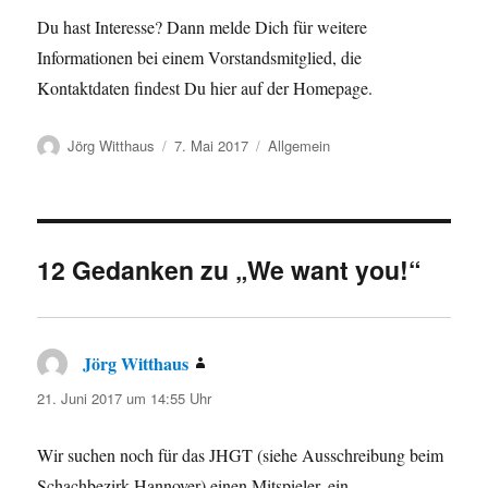
Du hast Interesse? Dann melde Dich für weitere
Informationen bei einem Vorstandsmitglied, die
Kontaktdaten findest Du hier auf der Homepage.
Autor
Veröffentlicht
Kategorien
Jörg Witthaus
7. Mai 2017
Allgemein
am
12 Gedanken zu „We want you!“
Jörg Witthaus
sagt:
21. Juni 2017 um 14:55 Uhr
Wir suchen noch für das JHGT (siehe Ausschreibung beim
Schachbezirk Hannover) einen Mitspieler, ein