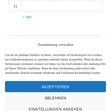
31
« Apr.
Startseite
Zustimmung verwalten
Untermen
Wie funktioniert das Blog ?
Um dir ein optimales Erlebnis zu bieten, verwenden wir Technologien wie Cookies,
anzeigen
um Geräteinformationen zu speichern und/oder darauf zuzugreifen. Wenn du diesen
Technologien zustimmst, können wir Daten wie das Surfverhalten oder eindeutige IDs
Impressum
auf dieser Website verarbeiten. Wenn du deine Zustimmung nicht erteilst oder
zurückziehst, können bestimmte Merkmale und Funktionen beeinträchtigt werden.
Datenschutzerklärung
AKZEPTIEREN
Cookie-Richtlinie (EU)
ABLEHNEN
Blog und Homepage der Schachfreunde Hannover
EINSTELLUNGEN ANSEHEN
Datenschutzerklärung
Mit Stolz präsentiert von Schachverein