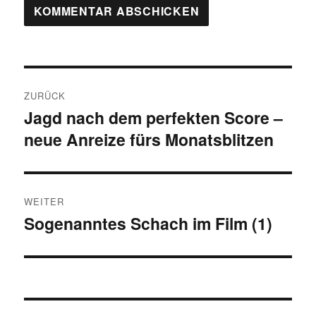
Beitragsnavigation
ZURÜCK
Jagd nach dem perfekten Score –
Vorheriger
neue Anreize fürs Monatsblitzen
Beitrag:
WEITER
Sogenanntes Schach im Film (1)
Nächster
Beitrag: