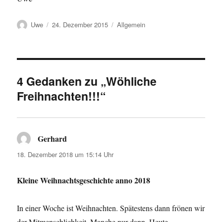
Autor
Veröffentlicht
Kategorien
Uwe
24. Dezember 2015
Allgemein
am
4 Gedanken zu „Wöhliche
Freihnachten!!!“
Gerhard
sagt:
18. Dezember 2018 um 15:14 Uhr
Kleine Weihnachtsgeschichte anno 2018
In einer Woche ist Weihnachten. Spätestens dann frönen wir
der Mitmenschlichkeit. Manche nur dann. Heute