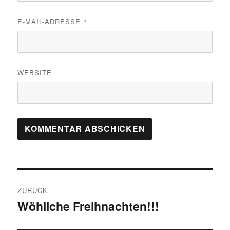
E-MAIL-ADRESSE
*
WEBSITE
Beitragsnavigation
ZURÜCK
Wöhliche Freihnachten!!!
Vorheriger
Beitrag: