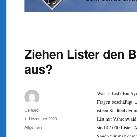
Ziehen Lister den 
aus?
Was ist List? Ein S
Fragen beschäftigt:
„
Autor
Gerhard
ist ein Stadtteil de
Veröffentlicht
1. Dezember 2023
List mit Vahrenwald
am
Kategorien
Allgemein
sind 47.000 Lister.
Sagen wir mal: dere