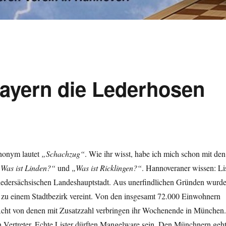
Bayern die Lederhosen
ynonym lautet
„Schachzug“
. Wie ihr wisst, habe ich mich schon mit den
Was ist Linden?“
und
„Was ist Ricklingen?“
. Hannoveraner wissen: Li
r niedersächsischen Landeshauptstadt. Aus unerfindlichen Gründen wurd
 zu einem Stadtbezirk vereint. Von den insgesamt 72.000 Einwohnern
 Acht von denen mit Zusatzzahl verbringen ihr Wochenende in München.
n Vertreter. Echte Lister dürften Mangelware sein. Den Münchnern geh