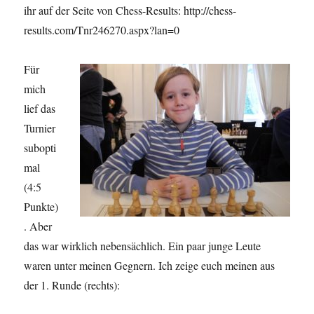
ihr auf der Seite von Chess-Results: http://chess-
results.com/Tnr246270.aspx?lan=0
Für
mich
lief das
Turnier
subopti
mal
(4:5
Punkte)
. Aber
das war wirklich nebensächlich. Ein paar junge Leute
waren unter meinen Gegnern. Ich zeige euch meinen aus
der 1. Runde (rechts):