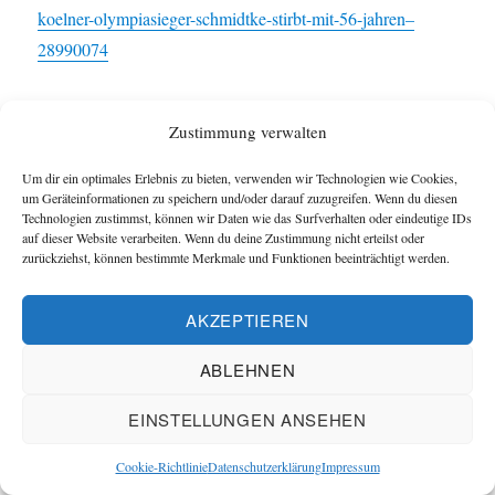
koelner-olympiasieger-schmidtke-stirbt-mit-56-jahren–
28990074
Im
„Hauptmann von Köpenick“
(Carl Zuckmayer) gibt es
Zustimmung verwalten
eine ergreifende Szene. Der Schuster Willem Voigt sagt zu
seiner Schwester Marie und deren Ehemann Friedrich:
Um dir ein optimales Erlebnis zu bieten, verwenden wir Technologien wie Cookies,
um Geräteinformationen zu speichern und/oder darauf zuzugreifen. Wenn du diesen
Technologien zustimmst, können wir Daten wie das Surfverhalten oder eindeutige IDs
„Vorhin, uff’m Friedhof, da hab‘ ick se
auf dieser Website verarbeiten. Wenn du deine Zustimmung nicht erteilst oder
zurückziehst, können bestimmte Merkmale und Funktionen beeinträchtigt werden.
jehört, die innere Stimme. Da hat se
jesprochen, da hat se zu mir jesagt: Mensch,
AKZEPTIEREN
hat se jesagt, einmal kneift jeder ’n Arsch zu
– du auch, hat se jesagt, und dann stehste
ABLEHNEN
vor Jott dem Vater, der alles jeweckt hat, vor
dem stehste denn, un der fragt dir ins
EINSTELLUNGEN ANSEHEN
Jesichte: Schuster Willem Voigt, wat haste
Cookie-Richtlinie
Datenschutzerklärung
Impressum
jemacht mit dein‘ Leben, un dann muß ick