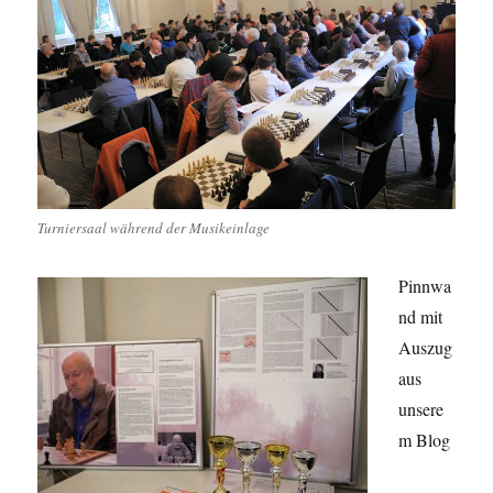
Turniersaal während der Musikeinlage
Pinnwa
nd mit
Auszug
aus
unsere
m Blog