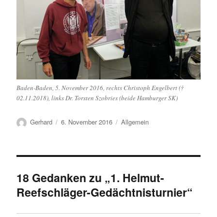
Baden-Baden, 5. November 2016, rechts Christoph Engelbert (†
02.11.2018), links Dr. Torsten Szobries (beide Hamburger SK)
Autor
Veröffentlicht
Kategorien
Gerhard
6. November 2016
Allgemein
am
18 Gedanken zu „1. Helmut-
Reefschläger-Gedächtnisturnier“