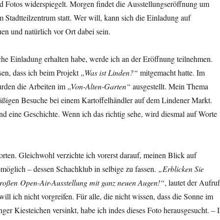
 Fotos widerspiegelt. Morgen findet die Ausstellungseröffnung um
Stadtteilzentrum statt. Wer will, kann sich die Einladung auf
n und natürlich vor Ort dabei sein.
che Einladung erhalten habe, werde ich an der Eröffnung teilnehmen.
sen, dass ich beim Projekt
„Was ist Linden?“
mitgemacht hatte. Im
rden die Arbeiten im
„Von-Alten-Garten“
ausgestellt. Mein Thema
ßigen Besuche bei einem Kartoffelhändler auf dem Lindener Markt.
d eine Geschichte. Wenn ich das richtig sehe, wird diesmal auf Worte
rten. Gleichwohl verzichte ich vorerst darauf, meinen Blick auf
möglich – dessen Schachklub in selbige zu fassen.
„Erblicken Sie
 großen Open-Air-Ausstellung mit ganz neuen Augen!“
, lautet der Aufruf
will ich nicht vorgreifen. Für alle, die nicht wissen, dass die Sonne im
nger Kiesteichen versinkt, habe ich indes dieses Foto herausgesucht. – 