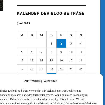
KALENDER DER BLOG-BEITRÄGE
Juni 2023
M
D
M
D
F
S
S
1
2
3
4
5
6
7
8
9
10
11
12
13
14
15
16
17
18
19
20
21
22
23
24
25
26
27
28
29
30
Zustimmung verwalten
« März
Juli »
timales Erlebnis zu bieten, verwenden wir Technologien wie Cookies, um
tionen zu speichern und/oder darauf zuzugreifen. Wenn du diesen Technologien
nnen wir Daten wie das Surfverhalten oder eindeutige IDs auf dieser Website
Wenn du deine Zustimmung nicht erteilst oder zurückziehst, können bestimmte Merkmale