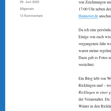
Veröffentlicht
29. Juni 2023
von Zeichnungen und
am
Kategorien
Allgemein
17:00 Uhr neben dem 
zu
13 Kommentare
Hannover.de
anschaue
Was
ist
Da ich eine persönli
Ricklingen?
Einige von euch wis
vergangenen Jahr wu
waren meine regelmä
Dazu gab es Fotos un
verzichtet.
Ein Blog lebt von Wo
Ricklingen und – wo
Ricklingen in einer
der Veranstalter. Da 
Winter in den Rickli