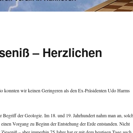
seniß – Herzlichen
io konnten wir keinen Geringeren als den Ex-Präsidenten Udo Harms
ter Begriff der Geologie. Im 18. und 19. Jahrhundert nahm man an, solc
h einen Vorgang zu Beginn der Entstehung der Erde entstanden. Nicht
er Zieseniß – aber immerhin 75 Jahre hat er mit dem heutigen Tage auch