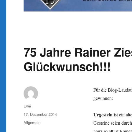
75 Jahre Rainer Zie
Glückwunsch!!!
Für die Blog-Laudat
gewinnen:
Autor
Uwe
Veröffentlicht
Urgestein
17. Dezember 2014
ist ein al
am
Kategorien
Allgemein
Gesteine seien durc
ganz so alt ist Rain