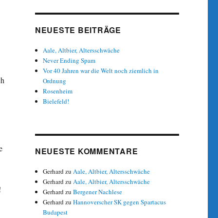
NEUESTE BEITRÄGE
Aale, Altbier, Altersschwäche
Never Ending Spam
Vor 40 Jahren war die Welt noch ziemlich in
ch
Ordnung
Rosenheim
Bielefeld!
e
NEUESTE KOMMENTARE
Gerhard
zu
Aale, Altbier, Altersschwäche
Gerhard
zu
Aale, Altbier, Altersschwäche
!
Gerhard
zu
Bergener Nachlese
Gerhard
zu
Hannoverscher SK gegen Spartacus
Budapest