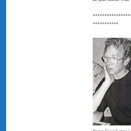
****************
***********
Rainer Zieseniß anno 2