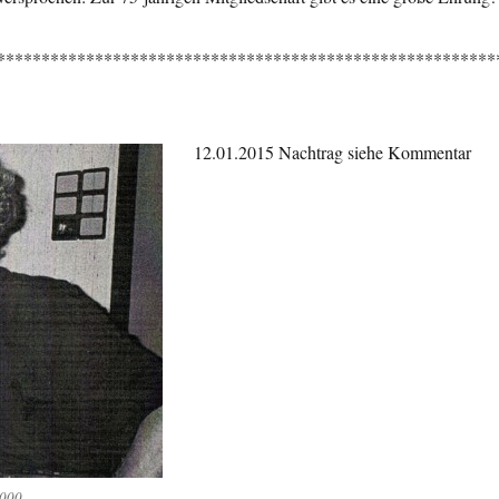
********************************************************
12.01.2015 Nachtrag siehe Kommentar
.000