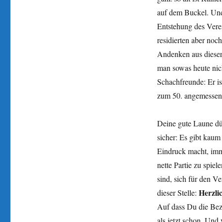
auf dem Buckel. Und 
Entstehung des Vere
residierten aber noc
Andenken aus dieser 
man sowas heute nich
Schachfreunde: Er i
zum 50. angemessen z
Deine gute Laune dür
sicher: Es gibt kaum
Eindruck macht, imme
nette Partie zu spiel
sind, sich für den V
Herzli
dieser Stelle:
Auf dass Du die Bez
als jetzt schon. Und