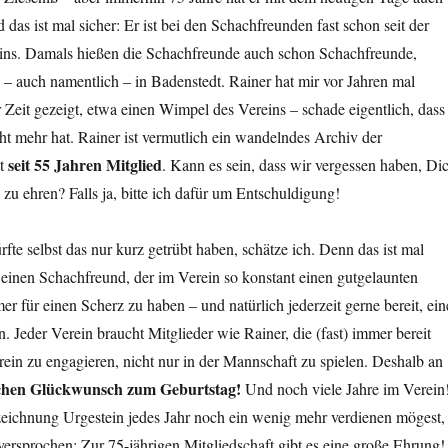
das ist mal sicher: Er ist bei den Schachfreunden fast schon seit der
ins. Damals hießen die Schachfreunde auch schon Schachfreunde,
h – auch namentlich – in Badenstedt. Rainer hat mir vor Jahren mal
Zeit gezeigt, etwa einen Wimpel des Vereins – schade eigentlich, dass
t mehr hat. Rainer ist vermutlich ein wandelndes Archiv der
seit 55 Jahren Mitglied
st
. Kann es sein, dass wir vergessen haben, Di
u ehren? Falls ja, bitte ich dafür um Entschuldigung!
fte selbst das nur kurz getrübt haben, schätze ich. Denn das ist mal
 einen Schachfreund, der im Verein so konstant einen gutgelaunten
r für einen Scherz zu haben – und natürlich jederzeit gerne bereit, ein
en. Jeder Verein braucht Mitglieder wie Rainer, die (fast) immer bereit
erein zu engagieren, nicht nur in der Mannschaft zu spielen. Deshalb an
chen Glückwunsch zum Geburtstag!
Und noch viele Jahre im Verein
eichnung Urgestein jedes Jahr noch ein wenig mehr verdienen mögest,
 versprochen: Zur 75-jährigen Mitgliedschaft gibt es eine große Ehrung!