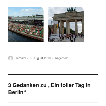
Autor
Veröffentlicht
Kategorien
Gerhard
5. August 2019
Allgemein
am
3 Gedanken zu „Ein toller Tag in
Berlin“