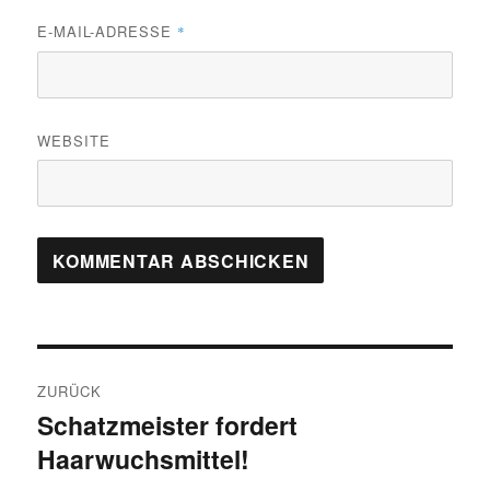
E-MAIL-ADRESSE
*
WEBSITE
Beitragsnavigation
ZURÜCK
Schatzmeister fordert
Vorheriger
Haarwuchsmittel!
Beitrag: