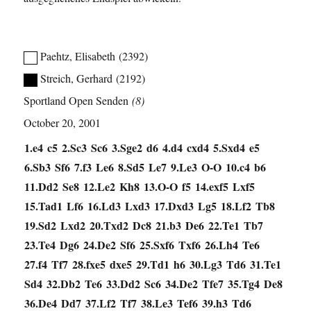
Paehtz, Elisabeth
2392
Streich, Gerhard
2192
Sportland Open Senden
8
October 20, 2001
1.
e4
c5
2.
Sc3
Sc6
3.
Sge2
d6
4.
d4
cxd4
5.
Sxd4
e5
6.
Sb3
Sf6
7.
f3
Le6
8.
Sd5
Le7
9.
Le3
O-O
10.
c4
b6
11.
Dd2
Se8
12.
Le2
Kh8
13.
O-O
f5
14.
exf5
Lxf5
15.
Tad1
Lf6
16.
Ld3
Lxd3
17.
Dxd3
Lg5
18.
Lf2
Tb8
19.
Sd2
Lxd2
20.
Txd2
Dc8
21.
b3
De6
22.
Te1
Tb7
23.
Te4
Dg6
24.
De2
Sf6
25.
Sxf6
Txf6
26.
Lh4
Te6
27.
f4
Tf7
28.
fxe5
dxe5
29.
Td1
h6
30.
Lg3
Td6
31.
Te1
Sd4
32.
Db2
Te6
33.
Dd2
Sc6
34.
De2
Tfe7
35.
Tg4
De8
36.
De4
Dd7
37.
Lf2
Tf7
38.
Le3
Tef6
39.
h3
Td6