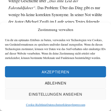
witzige Geschichte über
„Das stille Leid der
Fahrstuhlfahrer“
. Das Problem: Über das Ding gibt es nur
wenige bis keine korrekten Synonyme. In seiner Not wählte
der Autor (Michael Zgoll) im Laufe seines Textes folgende
Bezeichnungen:
Zustimmung verwalten
Um dir ein optimales Erlebnis zu bieten, verwenden wir Technologien wie Cookies,
Fahrstuhlfahrer, Aufzug, Lift, Kabinenexpress, Lift,
um Geräteinformationen zu speichern und/oder darauf zuzugreifen. Wenn du diesen
Fahrstuhltür, Aufzug, Lift
Technologien zustimmst, können wir Daten wie das Surfverhalten oder eindeutige IDs
auf dieser Website verarbeiten. Wenn du deine Zustimmung nicht erteilst oder
zurückziehst, können bestimmte Merkmale und Funktionen beeinträchtigt werden.
Kabinenexpress finde ich echt kreativ, gäbe es da nicht
einen Haken: Kabinenexpress ist ein Begriff aus dem
AKZEPTIEREN
Brieftaubensport. Damit werden LKWs bezeichnet, die
ABLEHNEN
speziell für den tiergerechten Transport der Tauben
konstruiert sind. Lift ist das englische Wort für Aufzug und
EINSTELLUNGEN ANSEHEN
senkrecht fahrende Fahrstühle gibt es eigentlich nicht. Für
den Kieler Unternehmer Thomas Prey ist das Wort verpönt.
Cookie-Richtlinie
Datenschutzerklärung
Impressum