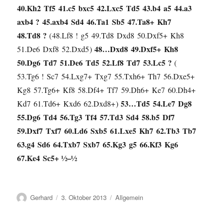
40.
Kh2
Tf5
41.
c5
bxc5
42.
Lxc5
Td5
43.
b4
a5
44.
a3
axb4
?
45.
axb4
Sd4
46.
Ta1
Sb5
47.
Ta8+
Kh7
48.
Td8
?
48.
Lf8
!
g5
49.
Td8
Dxd8
50.
Dxf5+
Kh8
48…
Dxd8
49.
Dxf5+
Kh8
51.
De6
Dxf8
52.
Dxd5
50.
Dg6
Td7
51.
De6
Td5
52.
Lf8
Td7
53.
Lc5
?
53.
Tg6
!
Sc7
54.
Lxg7+
Txg7
55.
Txh6+
Th7
56.
Dxe5+
Kg8
57.
Tg6+
Kf8
58.
Df4+
Tf7
59.
Dh6+
Ke7
60.
Dh4+
53…
Td5
54.
Le7
Dg8
Kd7
61.
Td6+
Kxd6
62.
Dxd8+
55.
Dg6
Td4
56.
Tg3
Tf4
57.
Td3
Sd4
58.
b5
Df7
59.
Dxf7
Txf7
60.
Ld6
Sxb5
61.
Lxe5
Kh7
62.
Tb3
Tb7
63.
g4
Sd6
64.
Txb7
Sxb7
65.
Kg3
g5
66.
Kf3
Kg6
67.
Ke4
Sc5+
½–½
Autor
Veröffentlicht
Kategorien
Gerhard
3. Oktober 2013
Allgemein
am