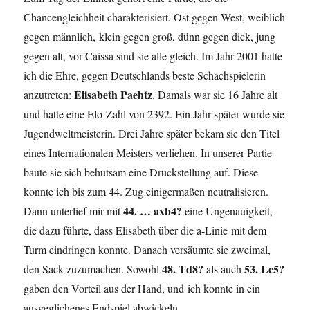
Chancengleichheit charakterisiert. Ost gegen West, weiblich
gegen männlich, klein gegen groß, dünn gegen dick, jung
gegen alt, vor Caissa sind sie alle gleich. Im Jahr 2001 hatte
ich die Ehre, gegen Deutschlands beste Schachspielerin
Elisabeth Paehtz
anzutreten:
. Damals war sie 16 Jahre alt
und hatte eine Elo-Zahl von 2392. Ein Jahr später wurde sie
Jugendweltmeisterin. Drei Jahre später bekam sie den Titel
eines Internationalen Meisters verliehen. In unserer Partie
baute sie sich behutsam eine Druckstellung auf. Diese
konnte ich bis zum 44. Zug einigermaßen neutralisieren.
44. … axb4?
Dann unterlief mir mit
eine Ungenauigkeit,
die dazu führte, dass Elisabeth über die a-Linie mit dem
Turm eindringen konnte. Danach versäumte sie zweimal,
48. Td8?
53. Lc5?
den Sack zuzumachen. Sowohl
als auch
gaben den Vorteil aus der Hand, und ich konnte in ein
ausgeglichenes Endspiel abwickeln.