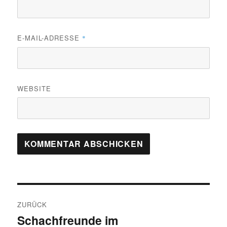
E-MAIL-ADRESSE
*
WEBSITE
Beitragsnavigation
ZURÜCK
Schachfreunde im
Vorheriger