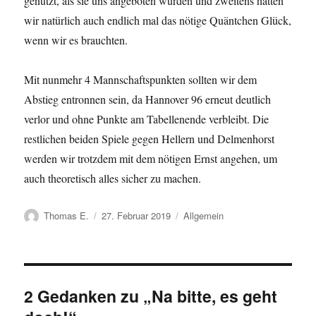
genutzt, als sie uns angeboten wurden und zweitens hatten
wir natürlich auch endlich mal das nötige Quäntchen Glück,
wenn wir es brauchten.
Mit nunmehr 4 Mannschaftspunkten sollten wir dem
Abstieg entronnen sein, da Hannover 96 erneut deutlich
verlor und ohne Punkte am Tabellenende verbleibt. Die
restlichen beiden Spiele gegen Hellern und Delmenhorst
werden wir trotzdem mit dem nötigen Ernst angehen, um
auch theoretisch alles sicher zu machen.
Autor
Veröffentlicht
Kategorien
Thomas E.
27. Februar 2019
Allgemein
am
2 Gedanken zu „Na bitte, es geht