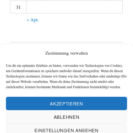
31
« Apr.
Startseite
Zustimmung verwalten
Untermen
Wie funktioniert das Blog ?
Um dir ein optimales Erlebnis zu bieten, verwenden wir Technologien wie Cookies,
anzeigen
um Geräteinformationen zu speichern und/oder darauf zuzugreifen. Wenn du diesen
Technologien zustimmst, können wir Daten wie das Surfverhalten oder eindeutige IDs
Impressum
auf dieser Website verarbeiten. Wenn du deine Zustimmung nicht erteilst oder
zurückziehst, können bestimmte Merkmale und Funktionen beeinträchtigt werden.
Datenschutzerklärung
AKZEPTIEREN
Cookie-Richtlinie (EU)
ABLEHNEN
Blog und Homepage der Schachfreunde Hannover
EINSTELLUNGEN ANSEHEN
Datenschutzerklärung
Mit Stolz präsentiert von Schachverein