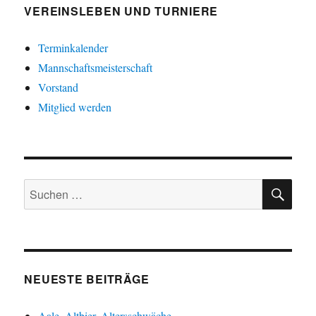
VEREINSLEBEN UND TURNIERE
Terminkalender
Mannschaftsmeisterschaft
Vorstand
Mitglied werden
SU
Suche
nach:
NEUESTE BEITRÄGE
Aale, Altbier, Altersschwäche