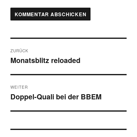
Beitragsnavigation
ZURÜCK
Monatsblitz reloaded
Vorheriger
Beitrag:
WEITER
Doppel-Quali bei der BBEM
Nächster
Beitrag: