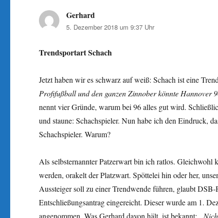
Gerhard
sagt:
5. Dezember 2018 um 9:37 Uhr
Trendsportart Schach
Jetzt haben wir es schwarz auf weiß: Schach ist eine Tren
Profifußball und den ganzen Zinnober könnte Hannover 9
nennt vier Gründe, warum bei 96 alles gut wird. Schließli
und staune: Schachspieler. Nun habe ich den Eindruck, das
Schachspieler. Warum?
Als selbsternannter Patzerwart bin ich ratlos. Gleichwoh
werden, orakelt der Platzwart. Spöttelei hin oder her, un
Aussteiger soll zu einer Trendwende führen, glaubt DSB-P
Entschließungsantrag eingereicht. Dieser wurde am 1. 
angenommen. Was Gerhard davon hält, ist bekannt:
„Nich