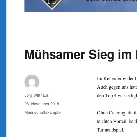
Mühsamer Sieg im 
Im Kellerderby der 
Auch gegen uns hatt
Autor
Jörg Witthaus
den Top 4 war ledigl
Veröffentlicht
26. November 2018
am
Kategorien
Mannschaftskämpfe
Ohne Catering, dafür
leichten Vorteil, be
Turmendspiel.