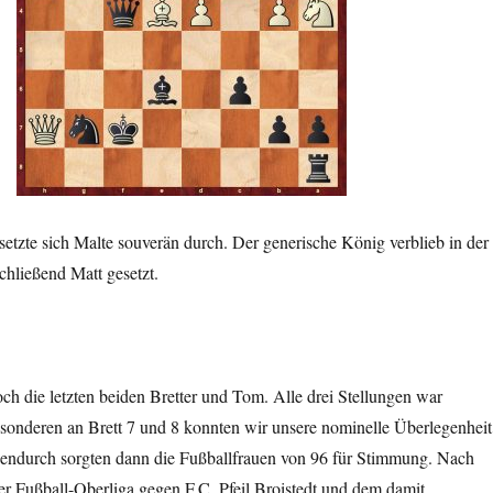
etzte sich Malte souverän durch. Der generische König verblieb in der
hließend Matt gesetzt.
och die letzten beiden Bretter und Tom. Alle drei Stellungen war
esonderen an Brett 7 und 8 konnten wir unsere nominelle Überlegenheit
hendurch sorgten dann die Fußballfrauen von 96 für Stimmung. Nach
er Fußball-Oberliga gegen F.C. Pfeil Broistedt und dem damit