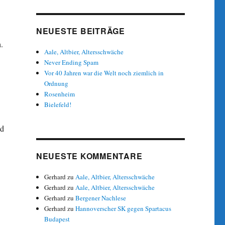
NEUESTE BEITRÄGE
.
Aale, Altbier, Altersschwäche
Never Ending Spam
Vor 40 Jahren war die Welt noch ziemlich in
Ordnung
Rosenheim
Bielefeld!
nd
NEUESTE KOMMENTARE
Gerhard
zu
Aale, Altbier, Altersschwäche
Gerhard
zu
Aale, Altbier, Altersschwäche
Gerhard
zu
Bergener Nachlese
Gerhard
zu
Hannoverscher SK gegen Spartacus
Budapest