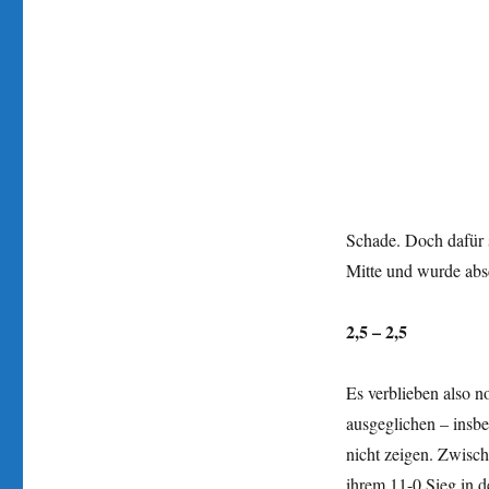
Schade. Doch dafür s
Mitte und wurde absc
2,5 – 2,5
Es verblieben also n
ausgeglichen – insb
nicht zeigen. Zwisc
ihrem 11-0 Sieg in d