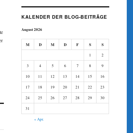
KALENDER DER BLOG-BEITRÄGE
August 2026
te
er
M
D
M
D
F
S
S
1
2
3
4
5
6
7
8
9
10
11
12
13
14
15
16
17
18
19
20
21
22
23
24
25
26
27
28
29
30
31
« Apr.