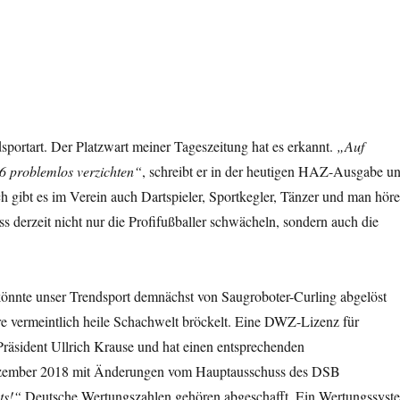
dsportart. Der Platzwart meiner Tageszeitung hat es erkannt.
„Auf
6 problemlos verzichten“
, schreibt er in der heutigen HAZ-Ausgabe u
ch gibt es im Verein auch Dartspieler, Sportkegler, Tänzer und man hör
s derzeit nicht nur die Profifußballer schwächeln, sondern auch die
l könnte unser Trendsport demnächst von Saugroboter-Curling abgelöst
sere vermeintlich heile Schachwelt bröckelt. Eine DWZ-Lizenz für
räsident Ullrich Krause und hat einen entsprechenden
Dezember 2018 mit Änderungen vom Hauptausschuss des DSB
ts!“
Deutsche Wertungszahlen gehören abgeschafft. Ein Wertungssyst