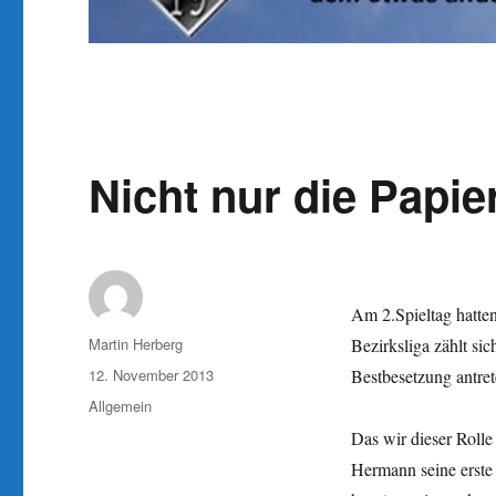
Nicht nur die Papie
Am 2.Spieltag hatten
Autor
Martin Herberg
Bezirksliga zählt si
Veröffentlicht
12. November 2013
Bestbesetzung antret
am
Kategorien
Allgemein
Das wir dieser Rolle
Hermann seine erste