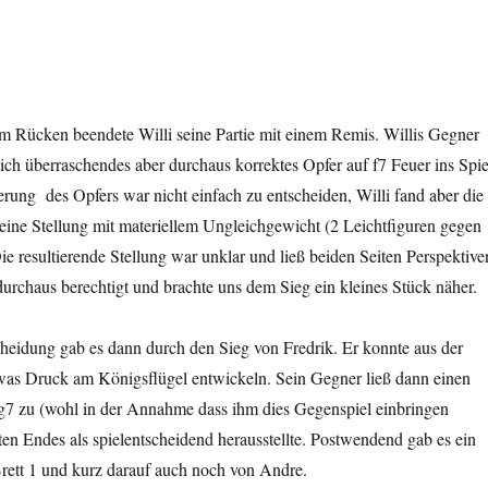
im Rücken beendete Willi seine Partie mit einem Remis. Willis Gegner
lich überraschendes aber durchaus korrektes Opfer auf f7 Feuer ins Spie
erung
des Opfers war nicht einfach zu entscheiden, Willi fand aber die
eine Stellung mit materiellem Ungleichgewicht (2 Leichtfiguren gegen
e resultierende Stellung war unklar und ließ beiden Seiten Perspektive
urchaus berechtigt und brachte uns dem Sieg ein kleines Stück näher.
heidung gab es dann durch den Sieg von Fredrik. Er konnte aus der
was Druck am Königsflügel entwickeln. Sein Gegner ließ dann einen
 g7 zu (wohl in der Annahme dass ihm dies Gegenspiel einbringen
ten Endes als spielentscheidend herausstellte. Postwendend gab es ein
rett 1 und kurz darauf auch noch von Andre.