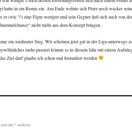
t war willigte Ulrich dessen Eröffnungsvorteil sich nach einem Fehler 
tigt hatte in ein Remis ein. Am Ende wehrte sich Peter noch wacker sein
te er (wie ?!) eine Figur weniger und sein Gegner ließ sich auch von de
chummelchance“ nicht mehr aus dem Konzept bringen.
me ein verdienter Sieg. Wir scheinen jetzt gut in der Liga unterwegs z
ewöhnliches mehr passiert könnte es in diesem Jahr mit einem Aufstie
as Ziel darf glaube ich schon mal formuliert werden
r sind mit
*
markiert