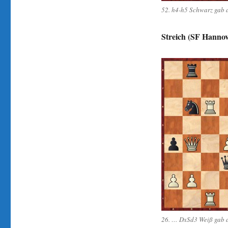
52. h4-h5 Schwarz gab a
Streich (SF Hannov
26. … DxSd3 Weiß gab a