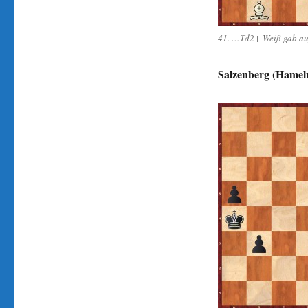
41. …Td2+ Weiß gab au
Salzenberg (Hameln