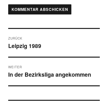
Beitragsnavigation
ZURÜCK
Leipzig 1989
Vorheriger
Beitrag:
WEITER
In der Bezirksliga angekommen
Nächster
Beitrag: