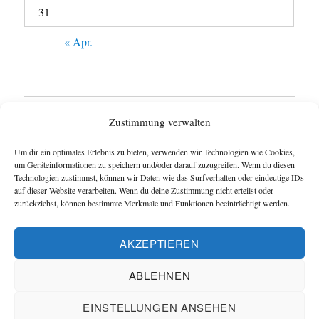
31
« Apr.
Startseite
Zustimmung verwalten
Untermen
Wie funktioniert das Blog ?
Um dir ein optimales Erlebnis zu bieten, verwenden wir Technologien wie Cookies,
anzeigen
um Geräteinformationen zu speichern und/oder darauf zuzugreifen. Wenn du diesen
Technologien zustimmst, können wir Daten wie das Surfverhalten oder eindeutige IDs
Impressum
auf dieser Website verarbeiten. Wenn du deine Zustimmung nicht erteilst oder
zurückziehst, können bestimmte Merkmale und Funktionen beeinträchtigt werden.
Datenschutzerklärung
AKZEPTIEREN
Cookie-Richtlinie (EU)
ABLEHNEN
Blog und Homepage der Schachfreunde Hannover
EINSTELLUNGEN ANSEHEN
Datenschutzerklärung
Mit Stolz präsentiert von Schachverein