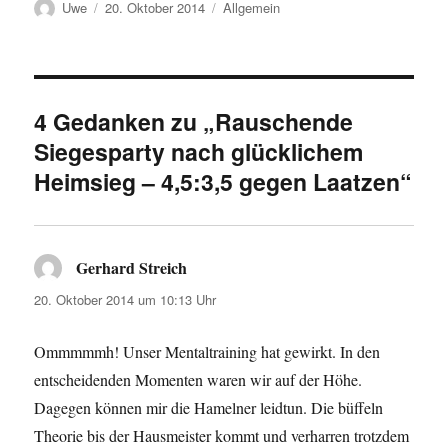
Autor
Veröffentlicht
Kategorien
Uwe
20. Oktober 2014
Allgemein
am
4 Gedanken zu „Rauschende
Siegesparty nach glücklichem
Heimsieg – 4,5:3,5 gegen Laatzen“
Gerhard Streich
sagt:
20. Oktober 2014 um 10:13 Uhr
Ommmmmh! Unser Mentaltraining hat gewirkt. In den
entscheidenden Momenten waren wir auf der Höhe.
Dagegen können mir die Hamelner leidtun. Die büffeln
Theorie bis der Hausmeister kommt und verharren trotzdem