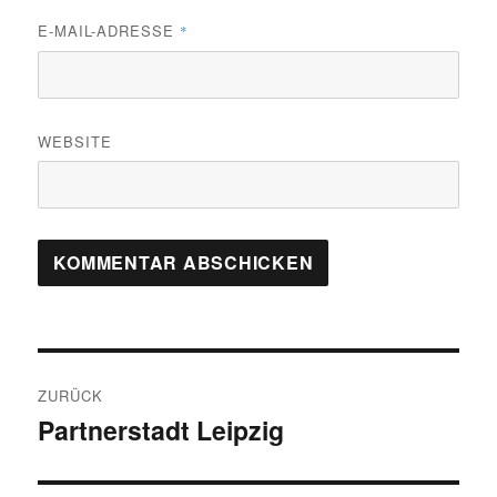
E-MAIL-ADRESSE
*
WEBSITE
Beitragsnavigation
ZURÜCK
Partnerstadt Leipzig
Vorheriger
Beitrag: