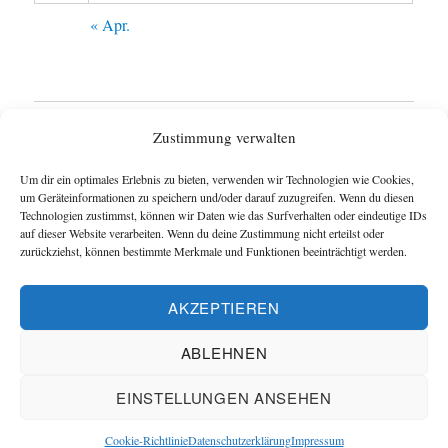
« Apr.
Startseite
Zustimmung verwalten
Untermen
Wie funktioniert das Blog ?
Um dir ein optimales Erlebnis zu bieten, verwenden wir Technologien wie Cookies,
anzeigen
um Geräteinformationen zu speichern und/oder darauf zuzugreifen. Wenn du diesen
Technologien zustimmst, können wir Daten wie das Surfverhalten oder eindeutige IDs
Impressum
auf dieser Website verarbeiten. Wenn du deine Zustimmung nicht erteilst oder
zurückziehst, können bestimmte Merkmale und Funktionen beeinträchtigt werden.
Datenschutzerklärung
AKZEPTIEREN
Cookie-Richtlinie (EU)
ABLEHNEN
Blog und Homepage der Schachfreunde Hannover
EINSTELLUNGEN ANSEHEN
Datenschutzerklärung
Mit Stolz präsentiert von Schachverein
Hannover
Cookie-Richtlinie
Datenschutzerklärung
Impressum