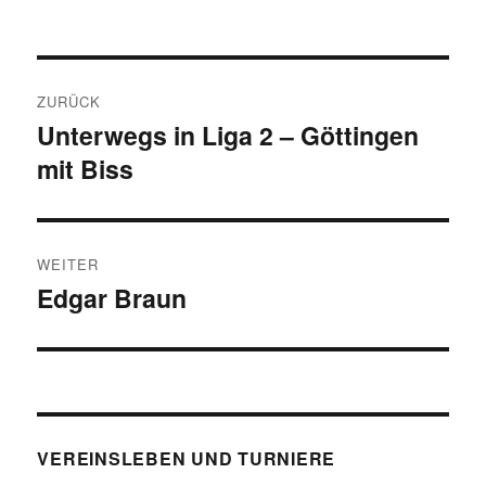
Beitragsnavigation
ZURÜCK
Unterwegs in Liga 2 – Göttingen
Vorheriger
mit Biss
Beitrag:
WEITER
Edgar Braun
Nächster
Beitrag:
VEREINSLEBEN UND TURNIERE