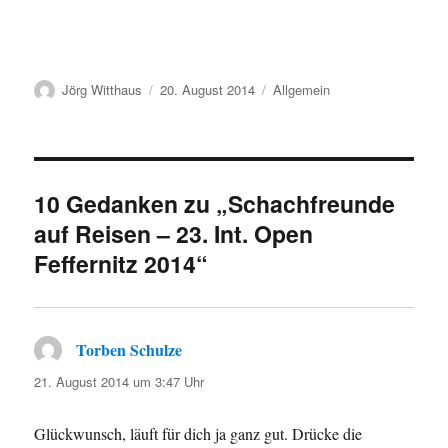
Autor
Veröffentlicht
Kategorien
Jörg Witthaus
20. August 2014
Allgemein
am
10 Gedanken zu „Schachfreunde
auf Reisen – 23. Int. Open
Feffernitz 2014“
Torben Schulze
sagt:
21. August 2014 um 3:47 Uhr
Glückwunsch, läuft für dich ja ganz gut. Drücke die