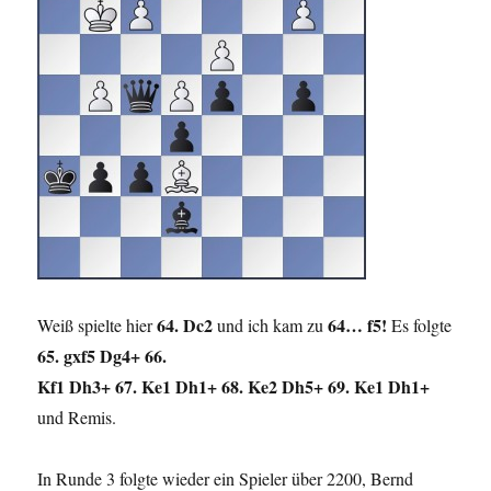
64. Dc2
64… f5!
Weiß spielte hier
und ich kam zu
Es folgte
65. gxf5 Dg4+ 66.
Kf1 Dh3+ 67. Ke1 Dh1+ 68. Ke2 Dh5+ 69. Ke1 Dh1+
und Remis.
In Runde 3 folgte wieder ein Spieler über 2200, Bernd