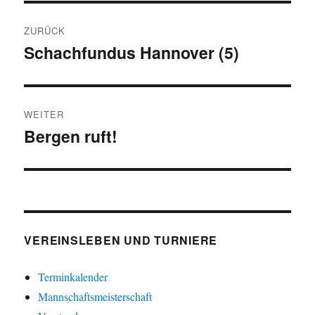
Beitragsnavigation
ZURÜCK
Schachfundus Hannover (5)
Vorheriger
Beitrag:
WEITER
Bergen ruft!
Nächster
Beitrag:
VEREINSLEBEN UND TURNIERE
Terminkalender
Mannschaftsmeisterschaft