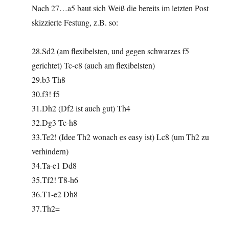
Nach 27…a5 baut sich Weiß die bereits im letzten Post
skizzierte Festung, z.B. so:
28.Sd2 (am flexibelsten, und gegen schwarzes f5
gerichtet) Tc-c8 (auch am flexibelsten)
29.b3 Th8
30.f3! f5
31.Dh2 (Df2 ist auch gut) Th4
32.Dg3 Tc-h8
33.Te2! (Idee Th2 wonach es easy ist) Lc8 (um Th2 zu
verhindern)
34.Ta-e1 Dd8
35.Tf2! T8-h6
36.T1-e2 Dh8
37.Th2=