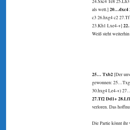
24.Sxc4 Te8 25.Lh3 
20…dxc4 
als wett.]
c3 26.hxg4 c2 27.T
22
23.Kh1 Lxe4-+]
Weiß steht weiterhi
25… Txb2
[Der unve
gewonnen: 25…Txg2
30.hxg4 Le4-+) 27
27.Tf2 Dd1+ 28.Lf
verloren. Das hoffnu
Die Partie könnt ih