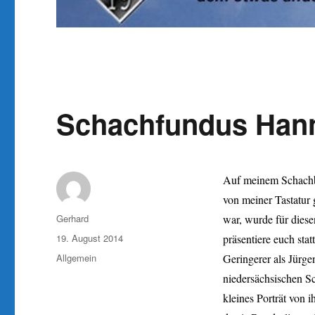
Schachfundus Hann
Auf meinem Schachbre
von meiner Tastatur 
Autor
Gerhard
war, wurde für die
Veröffentlicht
19. August 2014
präsentiere euch sta
am
Kategorien
Allgemein
Geringerer als Jürg
niedersächsischen S
kleines Porträt von 