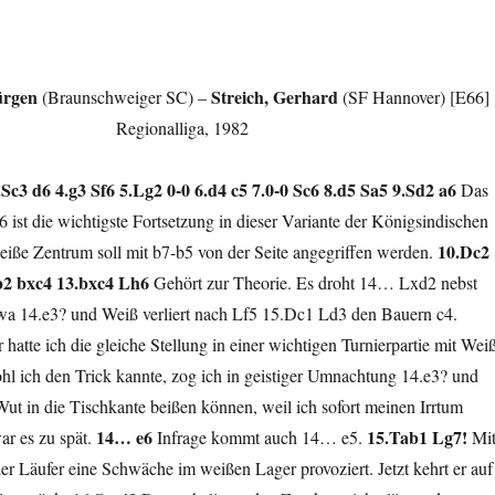
ürgen
Streich, Gerhard
(Braunschweiger SC) –
(SF Hannover) [E66]
Regionalliga, 1982
.Sc3 d6 4.g3 Sf6 5.Lg2 0-0 6.d4 c5 7.0-0 Sc6 8.d5 Sa5 9.Sd2 a6
Das
st die wichtigste Fortsetzung in dieser Variante der Königsindischen
10.Dc2
eiße Zentrum soll mit b7-b5 von der Seite angegriffen werden.
b2 bxc4 13.bxc4 Lh6
Gehört zur Theorie. Es droht 14… Lxd2 nebst
wa 14.e3? und Weiß verliert nach Lf5 15.Dc1 Ld3 den Bauern c4.
 hatte ich die gleiche Stellung in einer wichtigen Turnierpartie mit Wei
hl ich den Trick kannte, zog ich in geistiger Umnachtung 14.e3? und
r Wut in die Tischkante beißen können, weil ich sofort meinen Irrtum
14… e6
15.Tab1 Lg7!
ar es zu spät.
Infrage kommt auch 14… e5.
Mi
der Läufer eine Schwäche im weißen Lager provoziert. Jetzt kehrt er auf