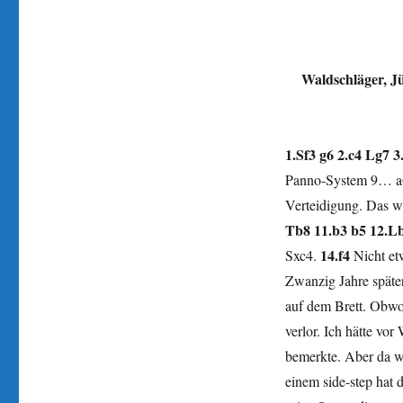
Waldschläger, J
1.Sf3 g6 2.c4 Lg7 3
Panno-System 9… a6 i
Verteidigung. Das w
Tb8 11.b3 b5 12.L
14.f4
Sxc4.
Nicht et
Zwanzig Jahre später
auf dem Brett. Obwo
verlor. Ich hätte vo
bemerkte. Aber da w
einem side-step hat 