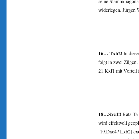
seine Stammdiagona
widerlegen. Jürgen 
16… Txb2!
In diese
folgt in zwei Zügen.
21.Kxf1 mit Vorteil 
18…Sxc4!!
Rata-Ta-
wird effektvoll geop
ex
[19.Dxc4? Lxb2]