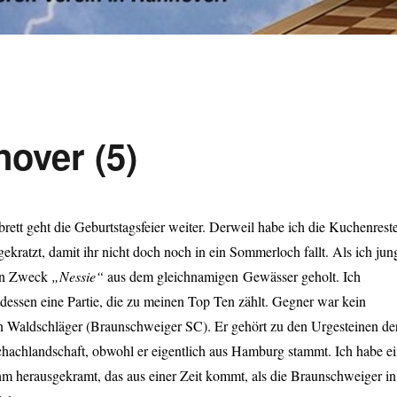
over (5)
tt geht die Geburtstagsfeier weiter. Derweil habe ich die Kuchenrest
gekratzt, damit ihr nicht doch noch in ein Sommerloch fallt. Als ich jun
sen Zweck
„Nessie“
aus dem gleichnamigen Gewässer geholt. Ich
ttdessen eine Partie, die zu meinen Top Ten zählt. Gegner war kein
en Waldschläger (Braunschweiger SC). Er gehört zu den Urgesteinen de
chachlandschaft, obwohl er eigentlich aus Hamburg stammt. Ich habe e
ihm herausgekramt, das aus einer Zeit kommt, als die Braunschweiger in