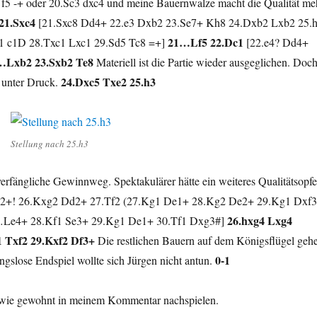
f5 -+ oder 20.Sc3 dxc4 und meine Bauernwalze macht die Qualität me
21.Sxc4
[21.Sxc8 Dd4+ 22.e3 Dxb2 23.Se7+ Kh8 24.Dxb2 Lxb2 25.
21…Lf5 22.Dc1
f1 c1D 28.Txc1 Lxc1 29.Sd5 Tc8 =+]
[22.e4? Dd4+
…Lxb2 23.Sxb2 Te8
Materiell ist die Partie wieder ausgeglichen. Doc
24.Dxc5 Txe2 25.h3
n unter Druck.
Stellung nach 25.h3
rfängliche Gewinnweg. Spektakulärer hätte ein weiteres Qualitätsopfe
+! 26.Kxg2 Dd2+ 27.Tf2 (27.Kg1 De1+ 28.Kg2 De2+ 29.Kg1 Dxf3
26.hxg4 Lxg4
…Le4+ 28.Kf1 Se3+ 29.Kg1 De1+ 30.Tf1 Dxg3#]
1 Txf2 29.Kxf2 Df3+
Die restlichen Bauern auf dem Königsflügel geh
0-1
ngslose Endspiel wollte sich Jürgen nicht antun.
r wie gewohnt in meinem Kommentar nachspielen.