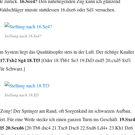
16.Sce4?
le zurück.
Den naheliegenden Zug kann ich glänzend
Waldschläger musste stattdessen 16.dxe6 oder Sd1 versuchen.
Stellung nach 16.Se4?
m System liegt das Qualitätsopfer stets in der Luft. Der richtige Knaller
17.Txb2 Sg4 18.Tf3
[Oder 18.Tbb1 Se3 19.Dd3 exd5 20.cxd5 Sxf1
für Schwarz.]
Stellung nach 18.Tf3
Zong! Der Springer am Rand, oft Sorgenkind im schwarzen Aufbau,
19.Sxc4
fert. Für eine Weile stecke ich einen ganzen Turm ins Geschäft.
d5 20.Sexd6
[20.Tb8 dxc4 21.Txc8 Dxc8 22.Sxd6 Ld4+ 23.Kh1 De6