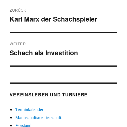
Beitragsnavigation
ZURÜCK
Karl Marx der Schachspieler
Vorheriger
Beitrag:
WEITER
Schach als Investition
Nächster
Beitrag:
VEREINSLEBEN UND TURNIERE
Terminkalender
Mannschaftsmeisterschaft
Vorstand