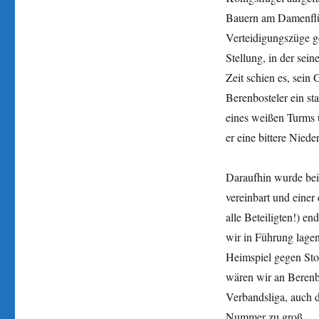
Bauern am Damenflüg
Verteidigungszüge g
Stellung, in der se
Zeit schien es, sein
Berenbosteler ein st
eines weißen Turms 
er eine bittere Nieder
Daraufhin wurde bei 
vereinbart und einer
alle Beteiligten!) e
wir in Führung lagen
Heimspiel gegen Sto
wären wir an Berenb
Verbandsliga, auch d
Nummer zu groß.