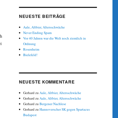
NEUESTE BEITRÄGE
Aale, Altbier, Altersschwäche
Never Ending Spam
ch
Vor 40 Jahren war die Welt noch ziemlich in
i
Ordnung
Rosenheim
Bielefeld!
NEUESTE KOMMENTARE
Gerhard
zu
Aale, Altbier, Altersschwäche
Gerhard
zu
Aale, Altbier, Altersschwäche
Gerhard
zu
Bergener Nachlese
Gerhard
zu
Hannoverscher SK gegen Spartacus
Budapest