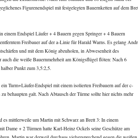
geglichenes Figurenendspiel mit festgelegten Bauernketten auf dem Bret
 in einem Endspiel Läufer + 4 Bauern gegen Springer + 4 Bauern
 entferntem Freibauer auf der a-Linie für Harald Warns. Es gelang Andr
ntschärfen und mit dem König abzuholen, in Abwesenheit des
 auch die weiße Bauernmehrheit am Königsflügel flöten: Nach 6
 halber Punkt zum 3,5:2,5.
te ein Turm+Läufer-Endspiel mit einem isolierten Freibauern auf der c-
es zu behaupten galt. Nach Abtausch der Türme sollte hier nichts mehr
d es mittlerweile um Martin mit Schwarz an Brett 3: In einem
mit Dame + 2 Türmen hatte Karl-Heinz Ockels seine Geschütze am
ahren, Martin war derweil durchaus vielversprechend gegen die weißen