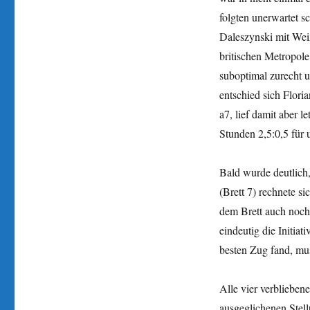
folgten unerwartet s
Daleszynski mit Weiß
britischen Metropol
suboptimal zurecht u
entschied sich Flori
a7, lief damit aber l
Stunden 2,5:0,5 für 
Bald wurde deutlich
(Brett 7) rechnete s
dem Brett auch noch
eindeutig die Initia
besten Zug fand, mus
Alle vier verblieben
ausgeglichenen Stell