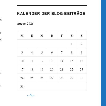
KALENDER DER BLOG-BEITRÄGE
re
August 2026
n
M
D
M
D
F
S
S
te
1
2
3
4
5
6
7
8
9
10
11
12
13
14
15
16
17
18
19
20
21
22
23
n
24
25
26
27
28
29
30
e
31
« Apr.