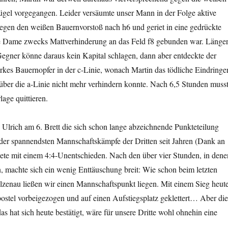
el vorgegangen. Leider versäumte unser Mann in der Folge aktive
egen den weißen Bauernvorstoß nach h6 und geriet in eine gedrückte
ine Dame zwecks Mattverhinderung an das Feld f8 gebunden war. Länge
 Gegner könne daraus kein Kapital schlagen, dann aber entdeckte der
arkes Bauernopfer in der c-Linie, wonach Martin das tödliche Eindringe
über die a-Linie nicht mehr verhindern konnte. Nach 6,5 Stunden muss
lage quittieren.
Ulrich am 6. Brett die sich schon lange abzeichnende Punkteteilung
 der spannendsten Mannschaftskämpfe der Dritten seit Jahren (Dank an
ndete mit einem 4:4-Unentschieden. Nach den über vier Stunden, in dene
, machte sich ein wenig Enttäuschung breit: Wie schon beim letzten
lzenau ließen wir einen Mannschaftspunkt liegen. Mit einem Sieg heut
ostel vorbeigezogen und auf einen Aufstiegsplatz geklettert… Aber die
as hat sich heute bestätigt, wäre für unsere Dritte wohl ohnehin eine