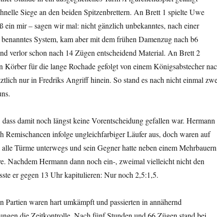
chnelle Siege an den beiden Spitzenbrettern. An Brett 1 spielte Uwe
 ein mir – sagen wir mal: nicht gänzlich unbekanntes, nach einer
e benanntes System, kam aber mit dem frühen Damenzug nach b6
nd verlor schon nach 14 Zügen entscheidend Material. An Brett 2
an Körber für die lange Rochade gefolgt von einem Königsabstecher na
etztlich nur in Fredriks Angriff hinein. So stand es nach nicht einmal zwe
uns.
, dass damit noch längst keine Vorentscheidung gefallen war. Hermann
ich Remischancen infolge ungleichfarbiger Läufer aus, doch waren auf
 alle Türme unterwegs und sein Gegner hatte neben einem Mehrbauern
tive. Nachdem Hermann dann noch ein-, zweimal vielleicht nicht den
ste er gegen 13 Uhr kapitulieren: Nur noch 2,5:1,5.
en Partien waren hart umkämpft und passierten in annähernd
ungen die Zeitkontrolle. Nach fünf Stunden und 66 Zügen stand bei