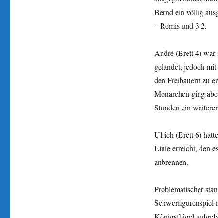
Bernd ein völlig aus
– Remis und 3:2.
André (Brett 4) war
gelandet, jedoch mit
den Freibauern zu e
Monarchen ging aber
Stunden ein weiterer
Ulrich (Brett 6) hat
Linie erreicht, den 
anbrennen.
Problematischer stan
Schwerfigurenspiel 
Königsflügel aufgef